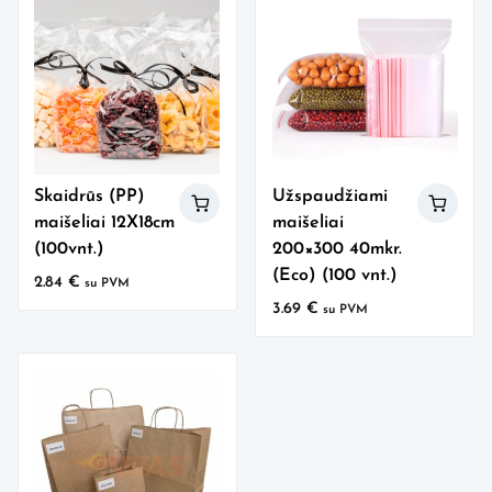
Skaidrūs (PP)
Užspaudžiami
maišeliai 12X18cm
maišeliai
(100vnt.)
200×300 40mkr.
(Eco) (100 vnt.)
2.84
€
su PVM
3.69
€
su PVM