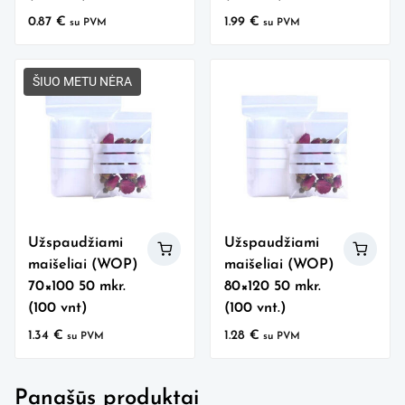
0.87
€
1.99
€
su PVM
su PVM
ŠIUO METU NĖRA
Užspaudžiami
Užspaudžiami
maišeliai (WOP)
maišeliai (WOP)
70×100 50 mkr.
80×120 50 mkr.
(100 vnt)
(100 vnt.)
1.34
€
1.28
€
su PVM
su PVM
Panašūs produktai