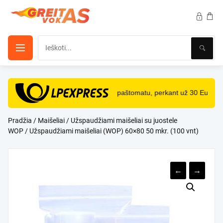
Pereiti
prie
turinio
NEMOKAMAS
pristatymas paštomatu, perkant už 30 Eur ir 
Pradžia
/
Maišeliai
/
Užspaudžiami maišeliai su juostele
WOP
/ Užspaudžiami maišeliai (WOP) 60×80 50 mkr. (100 vnt)
←
→