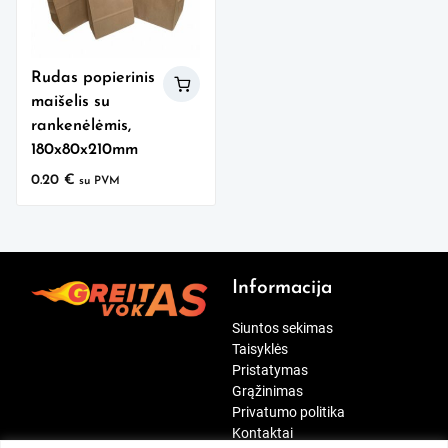
Rudas popierinis
maišelis su
rankenėlėmis,
180x80x210mm
0.20
€
su PVM
Informacija
Siuntos sekimas
Taisyklės
Pristatymas
Grąžinimas
Privatumo politika
Kontaktai