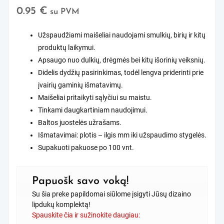
0.95
€
su PVM
Užspaudžiami maišeliai naudojami smulkių, birių ir kitų
produktų laikymui.
Apsaugo nuo dulkių, drėgmės bei kitų išorinių veiksnių.
Didelis dydžių pasirinkimas, todėl lengva priderinti prie
įvairių gaminių išmatavimų.
Maišeliai pritaikyti sąlyčiui su maistu.
Tinkami daugkartiniam naudojimui.
Baltos juostelės užrašams.
Išmatavimai: plotis – ilgis mm iki užspaudimo stygelės.
Supakuoti pakuose po 100 vnt.
Papuošk savo voką!
Su šia preke papildomai siūlome įsigyti Jūsų dizaino
lipdukų komplektą!
Spauskite čia ir sužinokite daugiau: