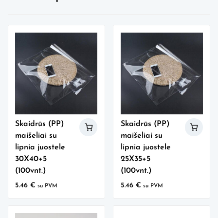
Skaidrūs (PP)
Skaidrūs (PP)
maišeliai su
maišeliai su
lipnia juostele
lipnia juostele
30X40+5
25X35+5
(100vnt.)
(100vnt.)
5.46
€
5.46
€
su PVM
su PVM