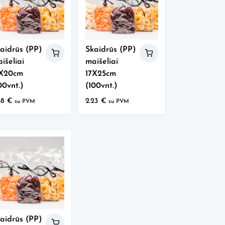
aidrūs (PP)
Skaidrūs (PP)
išeliai
maišeliai
5X20cm
17X25cm
00vnt.)
(100vnt.)
28
€
2.23
€
su PVM
su PVM
aidrūs (PP)