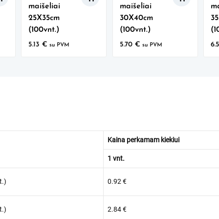
maišeliai
maišeliai
ma
25X35cm
30X40cm
3
(100vnt.)
(100vnt.)
(1
5.13
€
5.70
€
6.
su PVM
su PVM
Kaina perkamam kiekiui
1 vnt.
.)
0.92
€
.)
2.84
€