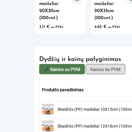
maišeliai
maišeliai
20X30cm
20X35cm
(100vnt.)
(100vnt.)
3.11
€
4.65
€
su PVM
su PVM
Dydžių ir kainų palyginimas
Kainos su PVM
Kainos be PVM
Produkto pavadinimas
Skaidrūs (PP) maišeliai 10X15cm (100vnt
Skaidrūs (PP) maišeliai 12X18cm (100vnt