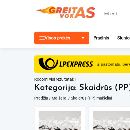
Pereiti
prie
turinio
Visos prekės
Pradinis
Siunt
NEMOKAMAS
pristatymas paštomatu, perka
Rodomi visi rezultatai: 11
Kategorija:
Skaidrūs (PP)
Pradžia
/
Maišeliai
/ Skaidrūs (PP) maišeliai