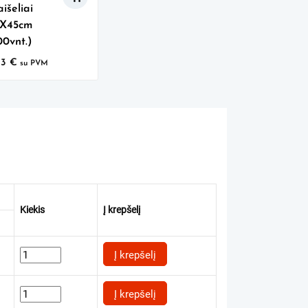
išeliai
5X45cm
00vnt.)
53
€
su PVM
Kiekis
Į krepšelį
Į krepšelį
Į krepšelį