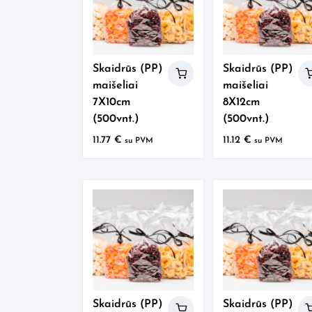
Skaidrūs (PP)
Skaidrūs (PP)
maišeliai
maišeliai
7X10cm
8X12cm
(500vnt.)
(500vnt.)
11.77
€
11.12
€
su PVM
su PVM
Skaidrūs (PP)
Skaidrūs (PP)