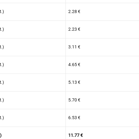
.)
2.28
€
.)
2.23
€
.)
3.11
€
.)
4.65
€
.)
5.13
€
.)
5.70
€
.)
6.53
€
)
11.77
€