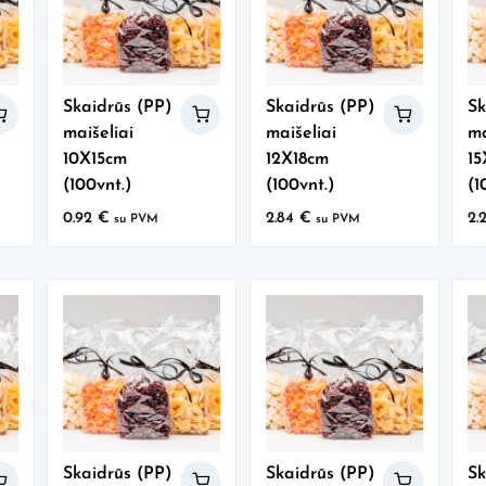
Skaidrūs (PP)
Skaidrūs (PP)
Sk
maišeliai
maišeliai
ma
10X15cm
12X18cm
1
(100vnt.)
(100vnt.)
(1
0.92
€
2.84
€
2.
su PVM
su PVM
Skaidrūs (PP)
Skaidrūs (PP)
Sk