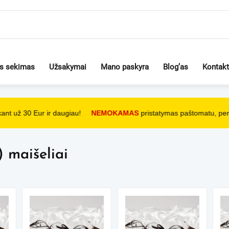
os sekimas
Užsakymai
Mano paskyra
Blog’as
Kontakt
nt už 30 Eur ir daugiau!
NEMOKAMAS
pristatymas paštomatu, perk
 maišeliai