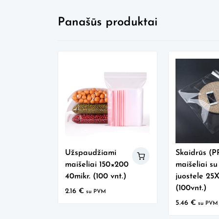
Panašūs produktai
Užspaudžiami
Skaidrūs (P
maišeliai 150×200
maišeliai su
40mikr. (100 vnt.)
juostele 25
(100vnt.)
2.16
€
su PVM
5.46
€
su PVM