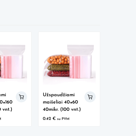
ami
Užspaudžiami
60×160
maišeliai 40×60
 vnt.)
40mikr. (100 vnt.)
0.42
€
M
su PVM