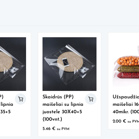
P)
Skaidrūs (PP)
Užspaudži
 lipnia
maišeliai su lipnia
maišeliai 1
X35+5
juostele 30X40+5
40mikr. (100
(100vnt.)
2.00
€
su PV
5.46
€
su PVM