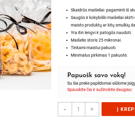
Skaidrūs maišeliai pagaminti iš ska
Saugūs ir kokybiški maišeliai skirti
maisto produktų ar kitų smulkių d
Yra itin lengvi ir patogūs naudoti.
Maišelio storis 25 mikronai.
Tinkami maistui pakuoti.
Minimalus pirkimas 1 pakuotė.
Papuošk savo voką!
Su šia preke papildomai siūlome įsig
Spauskite čia ir sužinokite daugiau:
produkto
-
+
Į KREP
kiekis:
Skaidrūs
(PP)
maišeliai