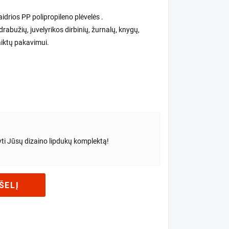
idrios PP polipropileno plėvelės .
 drabužių, juvelyrikos dirbinių, žurnalų, knygų,
aiktų pakavimui.
yti Jūsų dizaino lipdukų komplektą!
ŠELĮ