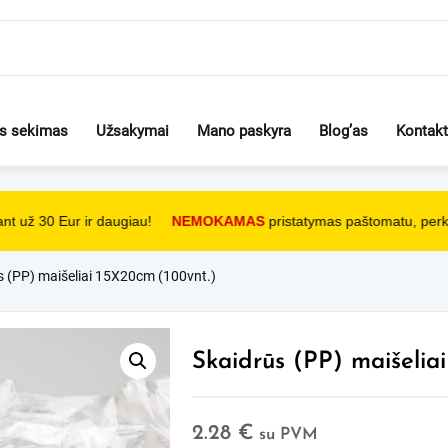
os sekimas
Užsakymai
Mano paskyra
Blog’as
Kontakt
t už 30 Eur ir daugiau!
NEMOKAMAS
pristatymas paštomatu, perka
s (PP) maišeliai 15X20cm (100vnt.)
Skaidrūs (PP) maišelia
2.28
€
su PVM