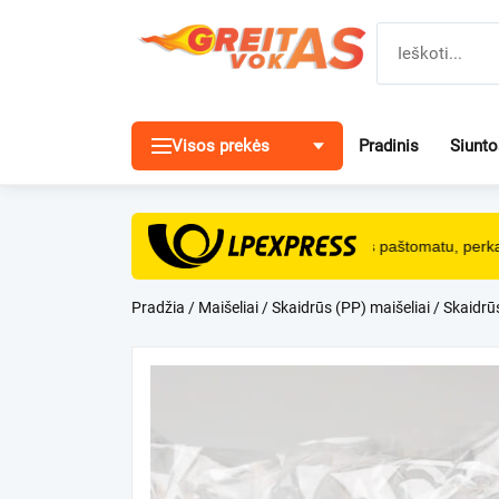
Pereiti
prie
turinio
Visos prekės
Pradinis
Siunt
NEMOKAMAS
pristatymas paštomatu, perkan
Pradžia
/
Maišeliai
/
Skaidrūs (PP) maišeliai
/ Skaidrū