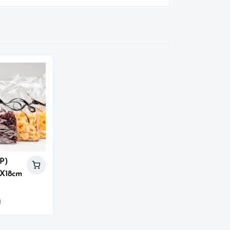
PP)
2X18cm
M