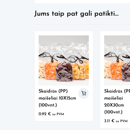
Jums taip pat gali patikti…
Skaidrūs (PP)
Skaidrūs (P
maišeliai 10X15cm
maišeliai
(100vnt.)
20X30cm
(100vnt.)
0.92
€
su PVM
3.11
€
su PVM