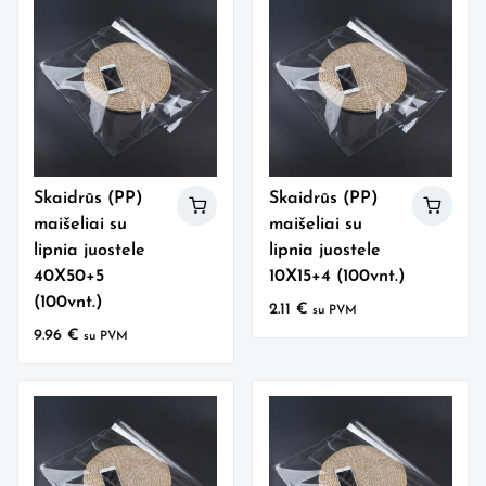
Skaidrūs (PP)
Skaidrūs (PP)
maišeliai su
maišeliai su
lipnia juostele
lipnia juostele
40X50+5
10X15+4 (100vnt.)
(100vnt.)
2.11
€
su PVM
9.96
€
su PVM