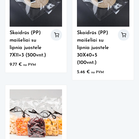
Skaidrūs (PP)
Skaidrūs (PP)
maišeliai su
maišeliai su
lipnia juostele
lipnia juostele
7X11+3 (500vnt.)
30X40+5
(100vnt.)
9.77
€
su PVM
5.46
€
su PVM