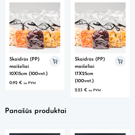
Skaidrūs (PP)
Skaidrūs (PP)
maišeliai
maišeliai
10X15cm (100vnt.)
17X25cm
(100vnt.)
0.92
€
su PVM
2.23
€
su PVM
Panašūs produktai