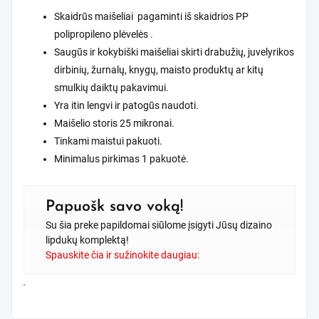
Skaidrūs maišeliai pagaminti iš skaidrios PP
polipropileno plėvelės .
Saugūs ir kokybiški maišeliai skirti drabužių, juvelyrikos
dirbinių, žurnalų, knygų, maisto produktų ar kitų
smulkių daiktų pakavimui.
Yra itin lengvi ir patogūs naudoti.
Maišelio storis 25 mikronai.
Tinkami maistui pakuoti.
Minimalus pirkimas 1 pakuotė.
Papuošk savo voką!
Su šia preke papildomai siūlome įsigyti Jūsų dizaino
lipdukų komplektą!
Spauskite čia ir sužinokite daugiau: