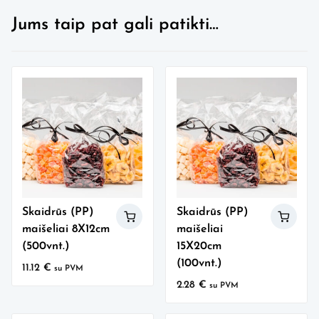
Jums taip pat gali patikti…
Skaidrūs (PP)
Skaidrūs (PP)
maišeliai 8X12cm
maišeliai
(500vnt.)
15X20cm
(100vnt.)
11.12
€
su PVM
2.28
€
su PVM