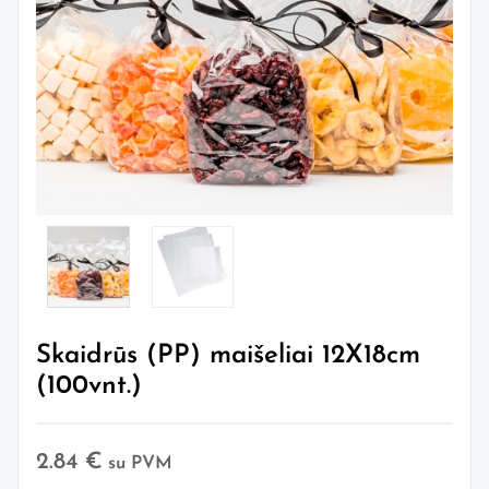
Skaidrūs (PP) maišeliai 12X18cm
(100vnt.)
2.84
€
su PVM