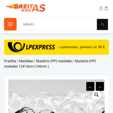
Pereiti
prie
turinio
NEMOKAMAS
pristatymas paštomatu, perkant už 30 Eur ir
Pradžia
/
Maišeliai
/
Skaidrūs (PP) maišeliai
/ Skaidrūs (PP)
maišeliai 12X18cm (100vnt.)
←
→