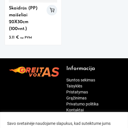
Skaidrūs (PP)
maišeliai
20X30cm
(100vnt.)
3.11
€
su PVM
Informacija
Siuntos sekimas
Taisyklės
Pristatymas
Grąžinimas
Privatumo politika
Kontaktai
[wt_cli_manage_consent]
Paskyra
Mūsų rekvizitai
Savo svetainėje naudojame slapukus, kad suteiktume jums