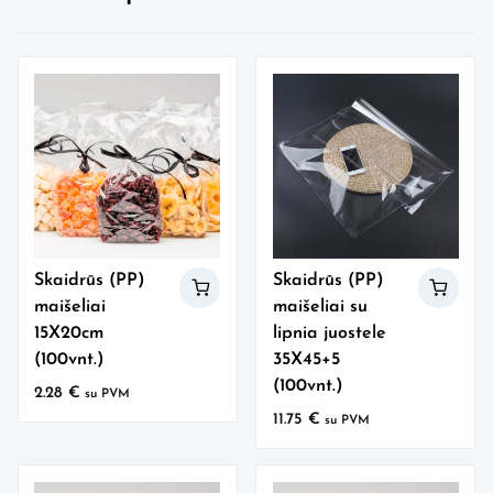
Skaidrūs (PP)
Skaidrūs (PP)
maišeliai
maišeliai su
15X20cm
lipnia juostele
(100vnt.)
35X45+5
(100vnt.)
2.28
€
su PVM
11.75
€
su PVM