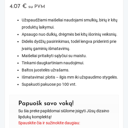
4.07
€
su PVM
Užspaudžiami maišeliai naudojami smulkių, birių ir kitų
produktų laikymui.
Apsaugo nuo dulkių, drėgmės bei kitų išorinių veiksnių.
Didelis dydžių pasirinkimas, todėl lengva priderinti prie
įvairių gaminių išmatavimų.
Maišeliai pritaikyti sąlyčiui su maistu.
Tinkami daugkartiniam naudojimui.
Baltos juostelės užrašams.
Išmatavimai: plotis – ilgis mm iki užspaudimo stygelės.
Supakuoti pakuose po 100 vnt.
Papuošk savo voką!
Su šia preke papildomai siūlome įsigyti Jūsų dizaino
lipdukų komplektą!
Spauskite čia ir sužinokite daugiau: