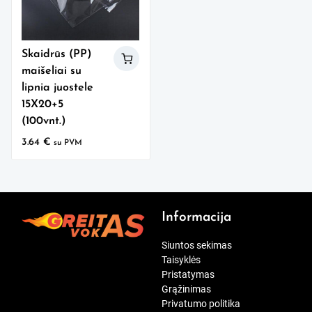
Skaidrūs (PP)
maišeliai su
lipnia juostele
15X20+5
(100vnt.)
3.64
€
su PVM
Informacija
Siuntos sekimas
Taisyklės
Pristatymas
Grąžinimas
Privatumo politika