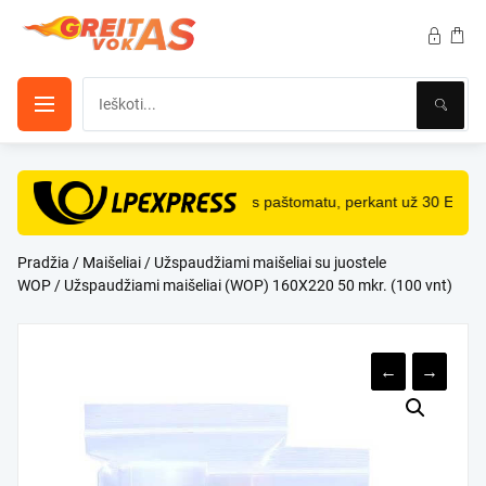
Pereiti
prie
turinio
NEMOKAMAS
pristatymas paštomatu, perkant už 30 Eur ir
Pradžia
/
Maišeliai
/
Užspaudžiami maišeliai su juostele
WOP
/ Užspaudžiami maišeliai (WOP) 160X220 50 mkr. (100 vnt)
←
→