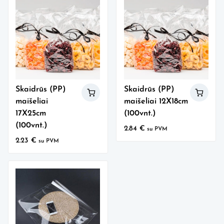
Skaidrūs (PP)
Skaidrūs (PP)
maišeliai
maišeliai 12X18cm
17X25cm
(100vnt.)
(100vnt.)
2.84
€
su PVM
2.23
€
su PVM