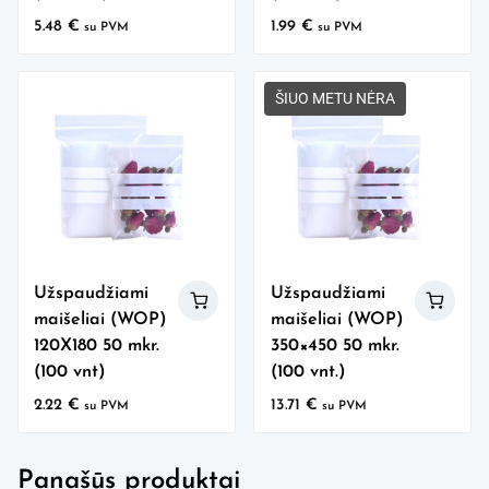
5.48
€
1.99
€
su PVM
su PVM
ŠIUO METU NĖRA
Užspaudžiami
Užspaudžiami
maišeliai (WOP)
maišeliai (WOP)
120X180 50 mkr.
350×450 50 mkr.
(100 vnt)
(100 vnt.)
2.22
€
13.71
€
su PVM
su PVM
Panašūs produktai