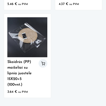
5.46
€
4.37
€
su PVM
su PVM
Skaidrūs (PP)
maišeliai su
lipnia juostele
15X20+5
(100vnt.)
3.64
€
su PVM