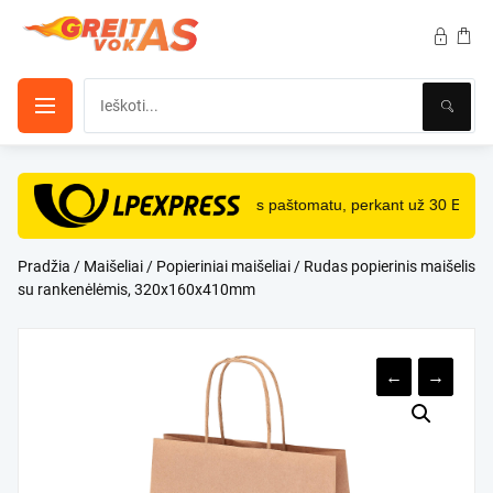
Pereiti
prie
turinio
NEMOKAMAS
pristatymas paštomatu, perkant už 30 Eur i
Pradžia
/
Maišeliai
/
Popieriniai maišeliai
/ Rudas popierinis maišelis
su rankenėlėmis, 320x160x410mm
←
→