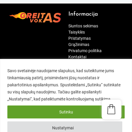
Informacija
Siuntos sekimas
Taisyklės
Pristatymas
Grąžinimas
Privatumo politika
Kontaktai
[wt_cli_manage_consent]
Paskyra
Mūsų rekvizitai
Savo svetainėje naudojame slapukus, kad suteiktume jums
tinkamiausią patirtį, prisimindami jūsų nuostatas ir
Siuntos sekimas
Kontaktai:
pakartotinius apsilankymus. Spustelėdami „Sutinku“ sutinkate
Mano paskyra
MB Duok penkis
su visų slapukų naudojimu. Tačiau galite apsilankyti
Įsimintini
Tel.:
+370 697 41234
„Nustatymai“, kad pateiktumėte kontroliuojamą sutikimą.
Užsakymai
El. p.:
info@greitasvokas.lt
Adresai
Nemajūnų g. 19, Kaunas
Sutinku
Vartotojo informacija
I-V: 09:00 – 16:30
Nustatymai
0.38
€
Į krepšelį
su PVM