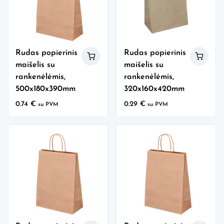
Rudas popierinis
Rudas popierinis
maišelis su
maišelis su
rankenėlėmis,
rankenėlėmis,
500x180x390mm
320x160x420mm
0.74
€
0.29
€
su PVM
su PVM