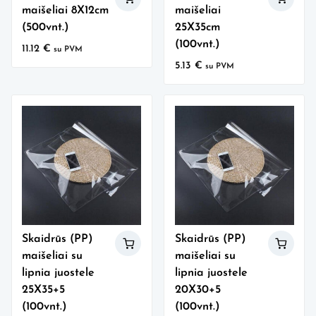
maišeliai 8X12cm
maišeliai
(500vnt.)
25X35cm
(100vnt.)
11.12
€
su PVM
5.13
€
su PVM
Skaidrūs (PP)
Skaidrūs (PP)
maišeliai su
maišeliai su
lipnia juostele
lipnia juostele
25X35+5
20X30+5
(100vnt.)
(100vnt.)