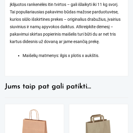
įklijuotos rankenėlės itin tvirtos – gali išlaikyti iki 11 kg svorį.
Tai populiariausias pakavimo būdas mažose parduotuvėse,
kurios siūlo išskirtines prekes – originalius drabužius, įvairius
siuvinius ir namų apyvokos daiktus. Atkreipkite dėmesį –
pakavimui skirtas popierinis maišelis turi būti du ar net tris
kartus didesnis už dovaną ar jame esančią prekę.
Maišelių matmenys: ilgis x plotis x aukštis.
Jums taip pat gali patikti…