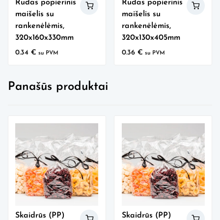
Rudas popierinis
Rudas popierinis
maišelis su
maišelis su
rankenėlėmis,
rankenėlėmis,
320x160x330mm
320x130x405mm
0.34
€
0.36
€
su PVM
su PVM
Panašūs produktai
Skaidrūs (PP)
Skaidrūs (PP)