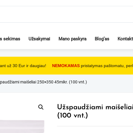
os sekimas
Užsakymai
Mano paskyra
Blog’as
Kontakt
nt už 30 Eur ir daugiau!
NEMOKAMAS
pristatymas paštomatu, perka
paudžiami maišeliai 250×350 45mikr. (100 vnt.)
Užspaudžiami maišelia
(100 vnt.)