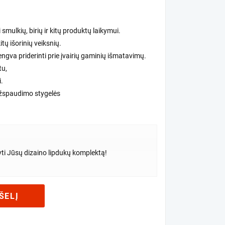
mulkių, birių ir kitų produktų laikymui.
tų išorinių veiksnių.
lengva priderinti prie įvairių gaminių išmatavimų.
tu,
.
 užspaudimo stygelės
yti Jūsų dizaino lipdukų komplektą!
ŠELĮ