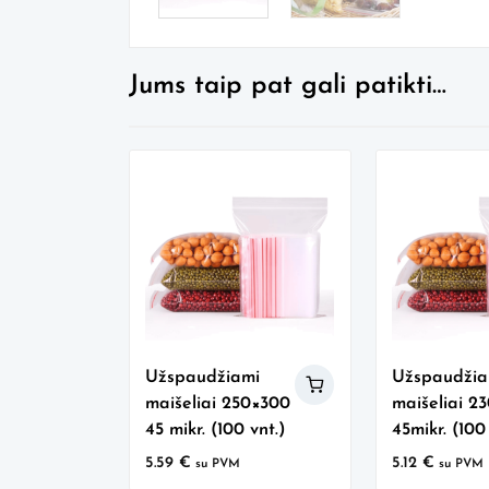
Jums taip pat gali patikti…
Užspaudžiami
Užspaudžia
maišeliai 250×300
maišeliai 2
45 mikr. (100 vnt.)
45mikr. (100
5.59
€
5.12
€
su PVM
su PVM