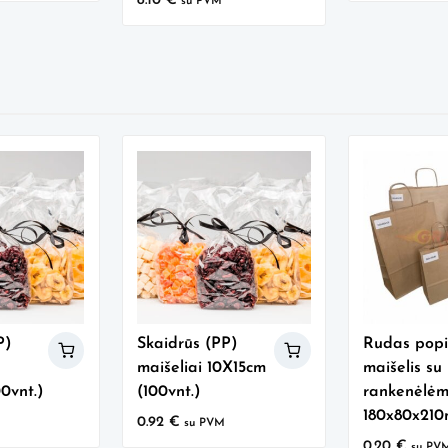
8.10
€
su PVM
P)
Skaidrūs (PP)
Rudas popi
maišeliai 10X15cm
maišelis su
0vnt.)
(100vnt.)
rankenėlėm
180x80x21
0.92
€
su PVM
0.20
€
su PV