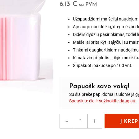
6.13
€
su PVM
Užspaudžiami maišeliai naudojami s
Apsaugo nuo dulkių, drėgmės bei ki
Didelis dydžių pasirinkimas, todėl 
Maišeliai pritaikyti sąlyčiui su mais
Tinkami daugkartiniam naudojimui
Išmatavimai: plotis – ilgis mm iki
Supakuoti pakuose po 100 vnt.
Papuošk savo voką!
Su šia preke papildomai siūlome įsig
Spauskite čia ir sužinokite daugiau:
produkto
-
+
Į KREP
kiekis:
Užspaudžiami
maišeliai