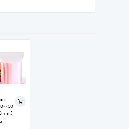
ami
350×450
0 vnt.)
VM