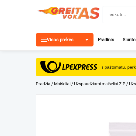
Pereiti
prie
turinio
Visos prekės
Pradinis
Siunt
NEMOKAMAS
pristatymas paštomatu, perka
Pradžia
/
Maišeliai
/
Užspaudžiami maišeliai ZIP
/ Užs