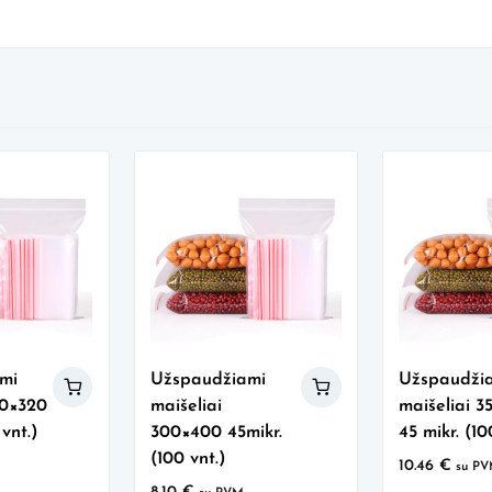
250x350
45mikr.
(100
vnt.)
mi
Užspaudžiami
Užspaudži
30×320
maišeliai
maišeliai 
 vnt.)
300×400 45mikr.
45 mikr. (10
(100 vnt.)
10.46
€
su P