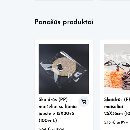
Panašūs produktai
Skaidrūs (PP)
Skaidrūs (P
maišeliai su lipnia
maišeliai
juostele 15X20+5
25X35cm (10
(100vnt.)
5.13
€
su PVM
3.64
€
su PVM