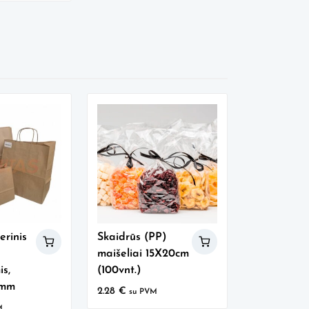
erinis
Skaidrūs (PP)
maišeliai 15X20cm
is,
(100vnt.)
0mm
2.28
€
su PVM
M