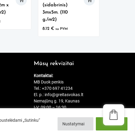
2m x
(sidabrinis)
m2)
3mx5m. (110
g./m2)
M
8.12
€
su PVM
Mūsų rekvizitai
Kontaktai:
MB Duok penkis
Tel.:
+370 697 41234
El. p.:
info@greitasvokas.lt
Nemajūnų g. 19, Kaunas
I-V: 09:00 – 16:30
Spustelėdami „Sutinku“
Nustatymai
Sutinku