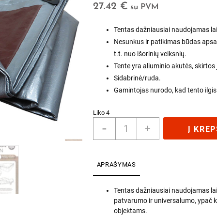
27.42
€
su PVM
Tentas dažniausiai naudojamas laik
Nesunkus ir patikimas būdas apsau
t.t. nuo išorinių veiksnių.
Tente yra aliuminio akutės, skirtos j
Sidabrinė/ruda.
Gamintojas nurodo, kad tento ilgis x
Liko 4
produkto
-
+
Į KREP
kiekis:
Tentas
Tarpaulin
(sidabrinis/rudas)
APRAŠYMAS
5m
x
Tentas dažniausiai naudojamas la
6m
patvarumo ir universalumo, ypač k
(210
objektams.
g./m2)