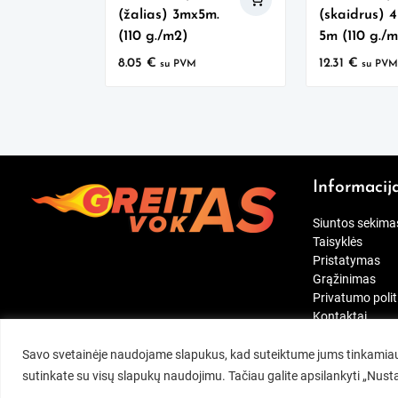
(žalias) 3mx5m.
(skaidrus) 
(110 g./m2)
5m (110 g./
8.05
€
12.31
€
su PVM
su PV
Informacij
Siuntos sekima
Taisyklės
Pristatymas
Grąžinimas
Privatumo polit
Kontaktai
[wt_cli_manage
Savo svetainėje naudojame slapukus, kad suteiktume jums tinkamiaus
sutinkate su visų slapukų naudojimu. Tačiau galite apsilankyti „Nus