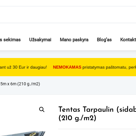
os sekimas
Užsakymai
Mano paskyra
Blog’as
Kontakt
t už 30 Eur ir daugiau!
NEMOKAMAS
pristatymas paštomatu, perka
) 5m x 6m (210 g./m2)
Tentas Tarpaulin (sida
(210 g./m2)