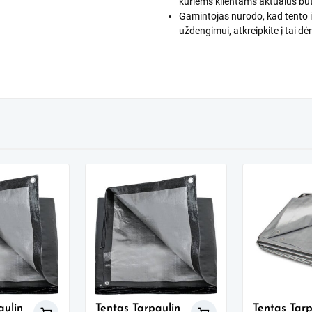
kuriems klientams aktualus bū
Gamintojas nurodo, kad tento ilg
uždengimui, atkreipkite į tai dė
aulin
Tentas Tarpaulin
Tentas Tarp