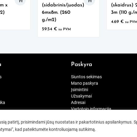
4m x
(sidabrinis/juodas)
(skaidrus) 
m2)
6mx8m. (260
3m (110 g./
g./m2)
4.69
€
M
su PV
59.54
€
su PVM
a
Paskyra
s
Siuntos sekimas
Mano paskyra
Įsimintini
Užsakymai
ika
Adresai
Vartotojo informacija
_consent]
ią patirtį, prisimindami jūsų nuostatas ir pakartotinius apsilankymus. 
tatymai“, kad pateiktumėte kontroliuojamą sutikimą.
© 2026
greitasvokas.lt
Designed by
Themehunk