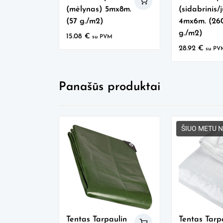
(mėlynas) 5mx8m.
(sidabrinis/
(57 g./m2)
4mx6m. (26
g./m2)
15.08
€
su PVM
28.92
€
su PV
Panašūs produktai
ŠIUO METU 
Tentas Tarpaulin
Tentas Tarp