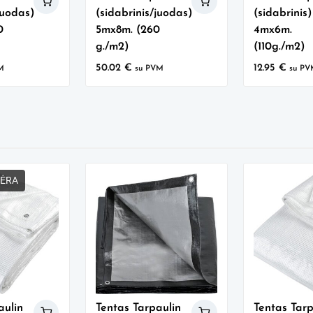
juodas)
(sidabrinis/juodas)
(sidabrinis)
0
5mx8m. (260
4mx6m.
g./m2)
(110g./m2)
50.02
€
12.95
€
M
su PVM
su PV
NĖRA
aulin
Tentas Tarpaulin
Tentas Tarp