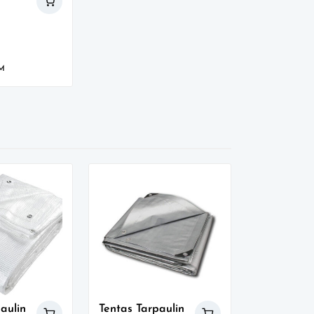
M
aulin
Tentas Tarpaulin