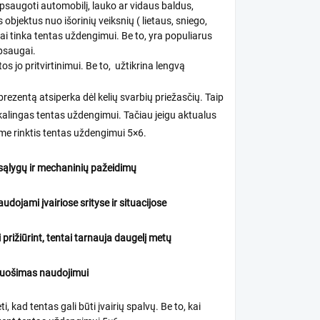
saugoti automobilį, lauko ar vidaus baldus,
 objektus nuo išorinių veiksnių ( lietaus, sniego,
ai tinka tentas uždengimui. Be to, yra populiarus
psaugai.
os jo pritvirtinimui. Be to, užtikrina lengvą
 brezentą atsiperka dėl kelių svarbių priežasčių. Taip
ikalingas tentas uždengimui. Tačiau jeigu aktualus
me rinktis tentas uždengimui 5×6.
sąlygų ir mechaninių pažeidimų
udojami įvairiose srityse ir situacijose
rižiūrint, tentai tarnauja daugelį metų
ruošimas naudojimui
 kad tentas gali būti įvairių spalvų. Be to, kai