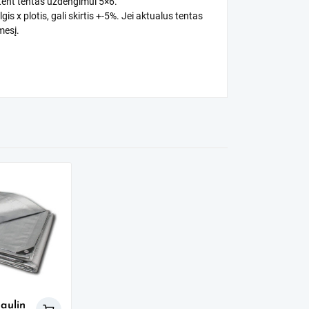
tent tentas uždengimui 5×6.
is x plotis, gali skirtis +-5%. Jei aktualus tentas
mesį.
aulin