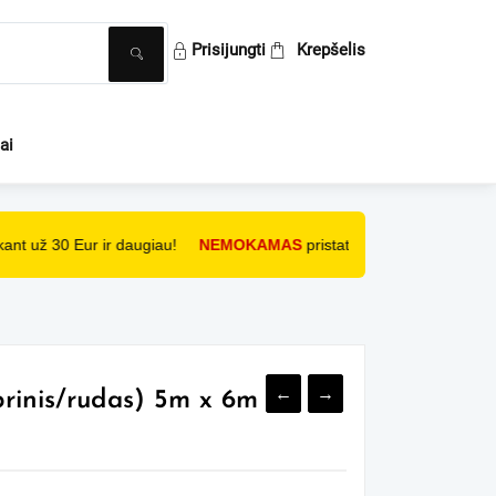
ai
nt už 30 Eur ir daugiau!
NEMOKAMAS
pristatymas paštomatu, perk
←
→
brinis/rudas) 5m x 6m