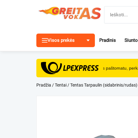
Pereiti
prie
turinio
Visos prekės
Pradinis
Siunt
NEMOKAMAS
pristatymas paštomatu, perkan
Pradžia
/
Tentai
/ Tentas Tarpaulin (sidabrinis/rudas