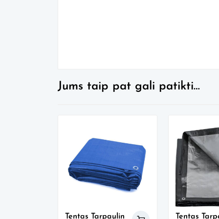
Jums taip pat gali patikti…
Tentas Tarpaulin
Tentas Tarp