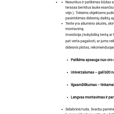
Nesunkus ir patikimas būdas ap
terasas bei kitus lauke esančius
vėjo ). Tokiems objektams puiki
pasirinkimas didesnių daiktų a
Tente yra aliuminio akutės, skirt
montavimą.
Investicija į kokybišką tentą ar
pat verta pagalvoti, ar jums re
didesnis plotas, rekomenduoja
Patikima apsauga nuo oro 
Univerzalumas – gali būti na
Ilgaamžiškumas – tinkamai p
Lengvas montavimas ir pa
Sidabrinė/ruda. Svarbu paminėti,