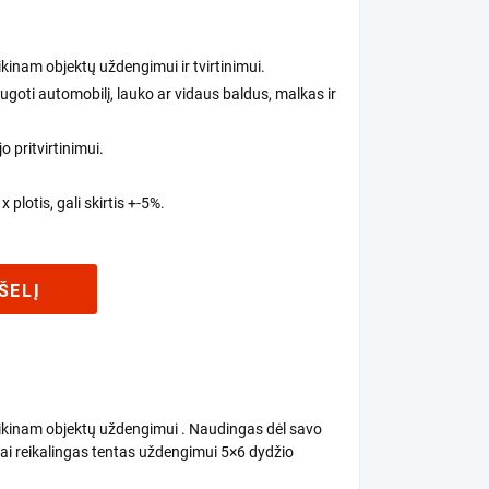
inam objektų uždengimui ir tvirtinimui.
goti automobilį, lauko ar vidaus baldus, malkas ir
o pritvirtinimui.
 plotis, gali skirtis +-5%.
ŠELĮ
ikinam objektų uždengimui . Naudingas dėl savo
ai reikalingas tentas uždengimui 5×6 dydžio