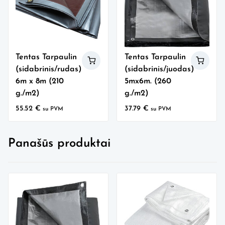
Tentas Tarpaulin
Tentas Tarpaulin
(sidabrinis/rudas)
(sidabrinis/juodas)
6m x 8m (210
5mx6m. (260
g./m2)
g./m2)
55.52
€
37.79
€
su PVM
su PVM
Panašūs produktai