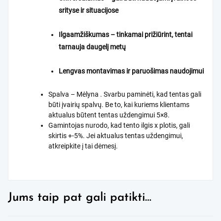
srityse ir situacijose
Ilgaamžiškumas – tinkamai prižiūrint, tentai
tarnauja daugelį metų
Lengvas montavimas ir paruošimas naudojimui
Spalva – Mėlyna . Svarbu paminėti, kad tentas gali
būti įvairių spalvų. Be to, kai kuriems klientams
aktualus būtent tentas uždengimui 5×8.
Gamintojas nurodo, kad tento ilgis x plotis, gali
skirtis +-5%. Jei aktualus tentas uždengimui,
atkreipkite į tai dėmesį.
Jums taip pat gali patikti…