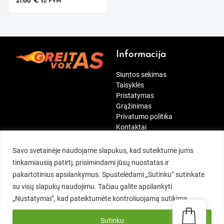
21.68
€
su PVM
Informacija
Siuntos sekimas
Taisyklės
Pristatymas
Grąžinimas
Privatumo politika
Kontaktai
[wt_cli_manage_consent]
Paskyra
Mūsų rekvizitai
Savo svetainėje naudojame slapukus, kad suteiktume jums
tinkamiausią patirtį, prisimindami jūsų nuostatas ir
Siuntos sekimas
Kontaktai:
pakartotinius apsilankymus. Spustelėdami „Sutinku“ sutinkate
Mano paskyra
MB Duok penkis
su visų slapukų naudojimu. Tačiau galite apsilankyti
Įsimintini
Tel.:
+370 697 41234
„Nustatymai“, kad pateiktumėte kontroliuojamą sutikimą.
Užsakymai
El. p.:
info@greitasvokas.lt
Adresai
Nemajūnų g. 19, Kaunas
Sutinku
Vartotojo informacija
I-V: 09:00 – 16:30