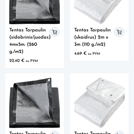
Tentas Tarpaulin
Tentas Tarpaulin
(sidabrinis/juodas)
(skaidrus) 2m x
4mx5m. (260
3m (110 g./m2)
g./m2)
4.69
€
su PVM
22.40
€
su PVM
Tentas Tarpaulin
Tentas Tarpaulin