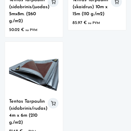
(sidabrinis/juodas)
(skaidrus) 10m x
5mx8m. (260
15m (110 g./m2)
g./m2)
85.97
€
su PVM
50.02
€
su PVM
Tentas Tarpaulin
(sidabrinis/rudas)
4m x 6m (210
g./m2)