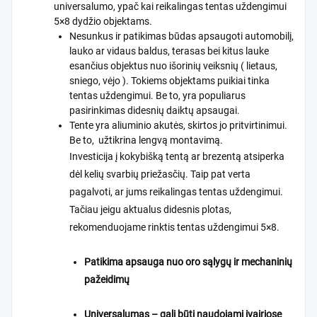
universalumo, ypač kai reikalingas tentas uždengimui
5×8 dydžio objektams.
Nesunkus ir patikimas būdas apsaugoti automobilį,
lauko ar vidaus baldus, terasas bei kitus lauke
esančius objektus nuo išorinių veiksnių ( lietaus,
sniego, vėjo ). Tokiems objektams puikiai tinka
tentas uždengimui. Be to, yra populiarus
pasirinkimas didesnių daiktų apsaugai.
Tente yra aliuminio akutės, skirtos jo pritvirtinimui.
Be to, užtikrina lengvą montavimą.
Investicija į kokybišką tentą ar brezentą atsiperka
dėl kelių svarbių priežasčių. Taip pat verta
pagalvoti, ar jums reikalingas tentas uždengimui.
Tačiau jeigu aktualus didesnis plotas,
rekomenduojame rinktis tentas uždengimui 5×8.
Patikima apsauga nuo oro sąlygų ir mechaninių
pažeidimų
Universalumas – gali būti naudojami įvairiose