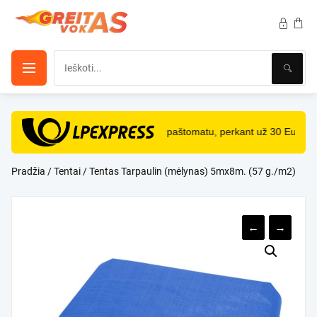
Pereiti
prie
turinio
NEMOKAMAS
pristatymas paštomatu, perkant už 30 Eur ir 
Pradžia
/
Tentai
/ Tentas Tarpaulin (mėlynas) 5mx8m. (57 g./m2)
←
→