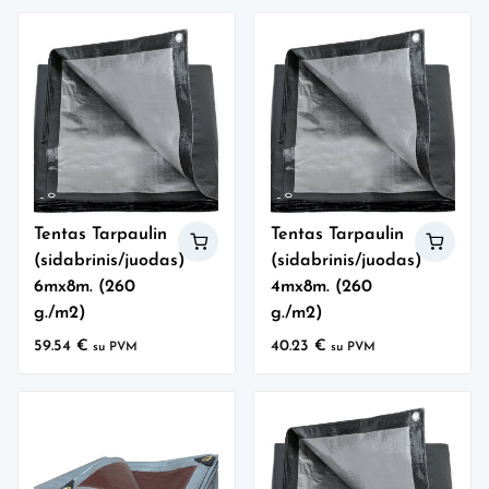
Tentas Tarpaulin
Tentas Tarpaulin
(sidabrinis/juodas)
(sidabrinis/juodas)
6mx8m. (260
4mx8m. (260
g./m2)
g./m2)
59.54
€
40.23
€
su PVM
su PVM