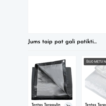
Jums taip pat gali patikti…
ŠIUO METU 
Tentas Tarpaulin
Tentas Tarp