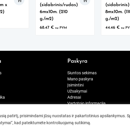
2m x
(sidabrinis/rudas)
(sidabrinis)
m2)
6mx10m. (210
8mx10m. (11
g./m2)
g./m2)
68.47
€
44.46
€
su PVM
su P
a
Paskyra
s
Siuntos sekimas
Mano paskyra
Įsimintini
Užsakymai
ika
Adresai
Vartotojo informacija
_consent]
ią patirtį, prisimindami jūsų nuostatas ir pakartotinius apsilankymus. 
tatymai“, kad pateiktumėte kontroliuojamą sutikimą.
© 2026
greitasvokas.lt
Designed by
Themehunk