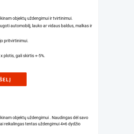
inam objektų uždengimui ir tvirtinimui.
goti automobilį, lauko ar vidaus baldus, malkas ir
o pritvirtinimui.
 plotis, gali skirtis +-5%.
ŠELĮ
ikinam objektų uždengimui . Naudingas dėl savo
ai reikalingas tentas uždengimui 4×6 dydžio