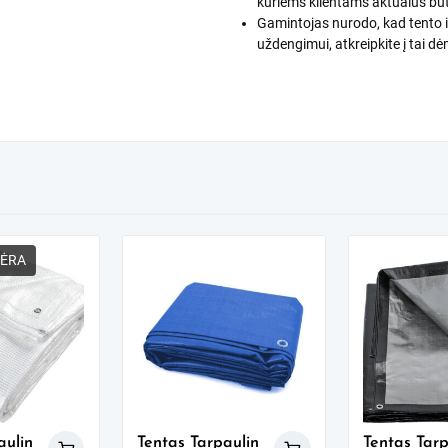
kuriems klientams aktualus bū
Gamintojas nurodo, kad tento ilg
uždengimui, atkreipkite į tai dė
NĖRA
aulin
Tentas Tarpaulin
Tentas Tarp