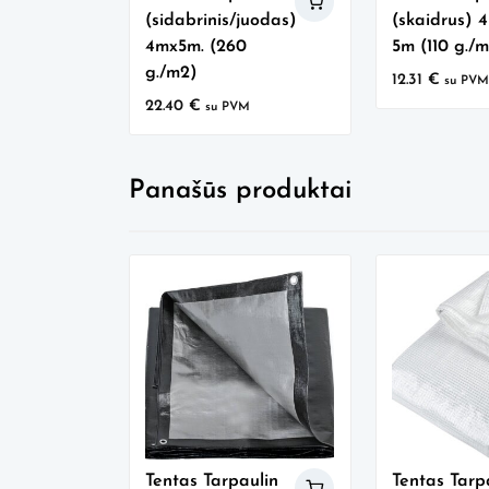
(sidabrinis/juodas)
(skaidrus) 
4mx5m. (260
5m (110 g./
g./m2)
12.31
€
su PV
22.40
€
su PVM
Panašūs produktai
Tentas Tarpaulin
Tentas Tarp