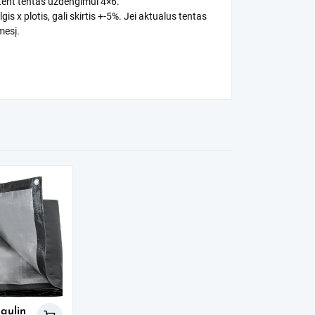
tent tentas uždengimui 4×6.
is x plotis, gali skirtis +-5%. Jei aktualus tentas
mesį.
aulin