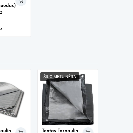
/juodas)
0
VM
ŠIUO METU NĖRA
aulin
Tentas Tarpaulin