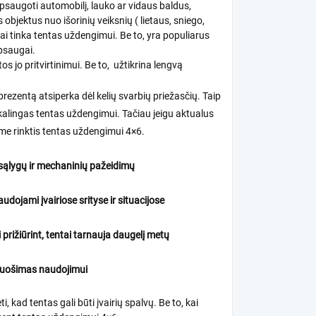
saugoti automobilį, lauko ar vidaus baldus,
 objektus nuo išorinių veiksnių ( lietaus, sniego,
ai tinka tentas uždengimui. Be to, yra populiarus
psaugai.
os jo pritvirtinimui. Be to, užtikrina lengvą
 brezentą atsiperka dėl kelių svarbių priežasčių. Taip
ikalingas tentas uždengimui. Tačiau jeigu aktualus
me rinktis tentas uždengimui 4×6.
sąlygų ir mechaninių pažeidimų
udojami įvairiose srityse ir situacijose
rižiūrint, tentai tarnauja daugelį metų
ruošimas naudojimui
 kad tentas gali būti įvairių spalvų. Be to, kai