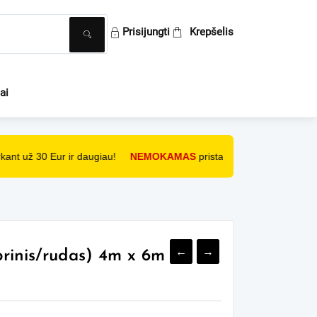
ai
nt už 30 Eur ir daugiau!
NEMOKAMAS
pristatymas paštomatu, perk
←
→
brinis/rudas) 4m x 6m