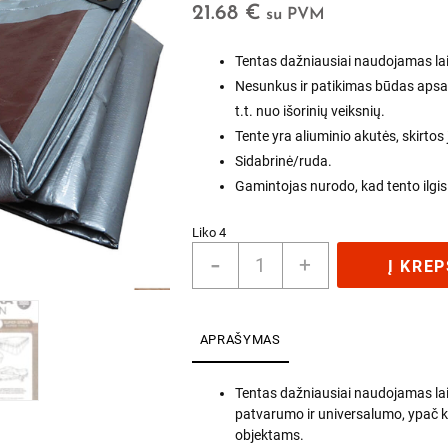
21.68
€
su PVM
Tentas dažniausiai naudojamas laik
Nesunkus ir patikimas būdas apsau
t.t. nuo išorinių veiksnių.
Tente yra aliuminio akutės, skirtos j
Sidabrinė/ruda.
Gamintojas nurodo, kad tento ilgis x
Liko 4
produkto
-
+
Į KREP
kiekis:
Tentas
Tarpaulin
(sidabrinis/rudas)
APRAŠYMAS
4m
x
Tentas dažniausiai naudojamas la
6m
patvarumo ir universalumo, ypač k
(210
objektams.
g./m2)