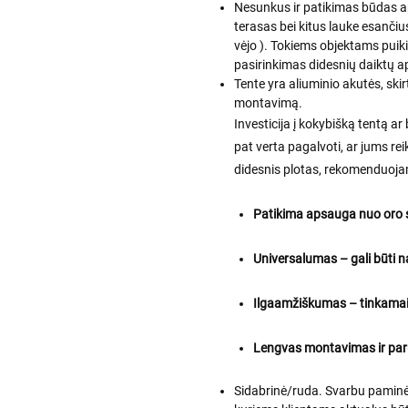
Nesunkus ir patikimas būdas ap
terasas bei kitus lauke esančius
vėjo ). Tokiems objektams puiki
pasirinkimas didesnių daiktų a
Tente yra aliuminio akutės, skirt
montavimą.
Investicija į kokybišką tentą ar
pat verta pagalvoti, ar jums re
didesnis plotas, rekomenduoja
Patikima apsauga nuo oro 
Universalumas – gali būti na
Ilgaamžiškumas – tinkamai p
Lengvas montavimas ir pa
Sidabrinė/ruda. Svarbu paminėti,