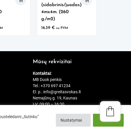
(sidabrinis/juodas)
0
4mx4m. (260
g./m2)
16.39
€
VM
su PVM
Mūsų rekvizitai
Kontaktai:
MB Duok penkis
Tel.:
+370 697 41234
El. p.:
info@greitasvokas.lt
Nemajūnų g. 19, Kaunas
I-V: 09:00 – 16:30
Spustelėdami „Sutinku“
Nustatymai
Sutinku