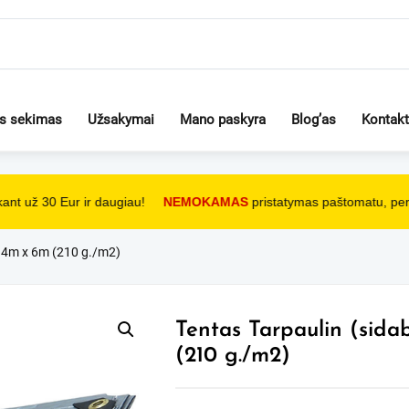
os sekimas
Užsakymai
Mano paskyra
Blog’as
Kontakt
nt už 30 Eur ir daugiau!
NEMOKAMAS
pristatymas paštomatu, perka
) 4m x 6m (210 g./m2)
Tentas Tarpaulin (sida
(210 g./m2)