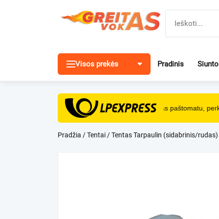
Pereiti
prie
turinio
Visos prekės
Pradinis
Siunt
NEMOKAMAS
pristatymas paštomatu, perka
Pradžia
/
Tentai
/ Tentas Tarpaulin (sidabrinis/rudas