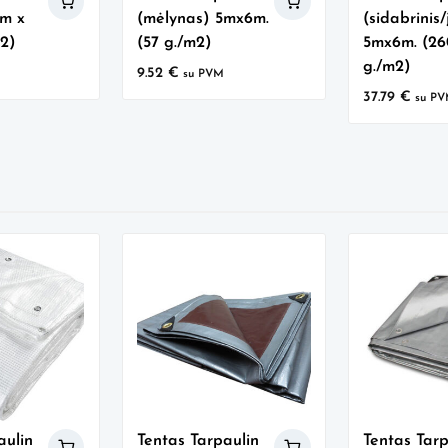
4m x
(mėlynas) 5mx6m.
(sidabrinis
m2)
(57 g./m2)
5mx6m. (26
g./m2)
9.52
€
M
su PVM
37.79
€
su P
aulin
Tentas Tarpaulin
Tentas Tarp