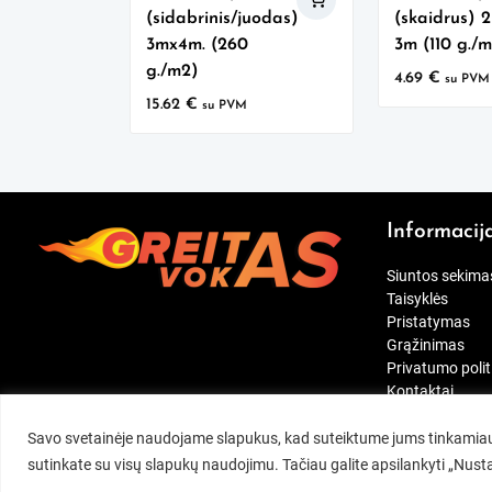
(sidabrinis/juodas)
(skaidrus) 
3mx4m. (260
3m (110 g./
g./m2)
4.69
€
su PVM
15.62
€
su PVM
Informacij
Siuntos sekima
Taisyklės
Pristatymas
Grąžinimas
Privatumo polit
Kontaktai
[wt_cli_manage
Savo svetainėje naudojame slapukus, kad suteiktume jums tinkamiaus
sutinkate su visų slapukų naudojimu. Tačiau galite apsilankyti „Nus