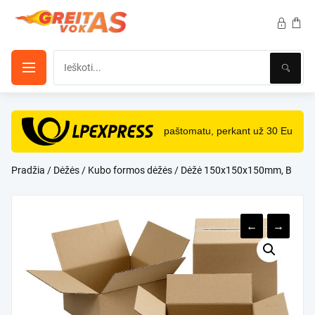
Pereiti
prie
turinio
NEMOKAMAS
pristatymas paštomatu, perkant už 30 Eur ir d
Pradžia
/
Dėžės
/
Kubo formos dėžės
/ Dėžė 150x150x150mm, B
←
→