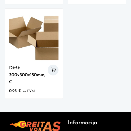
Dėžė
300x300x150mm,
C
0.93
€
su PVM
Informacija