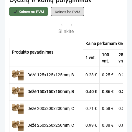
Dydžių ir kainų palyginimas
Kainos su PVM
Kainos be PVM
←
→
Slinkite
Kaina perkamam kiekiui
Produkto pavadinimas
100
250
1 vnt.
vnt.
vnt.
Dėžė 125x125x125mm, B
0.28
€
0.25
€
0.23
€
Dėžė 150x150x150mm, B
0.40
€
0.36
€
0.32
€
Dėžė 200x200x200mm, C
0.71
€
0.58
€
0.55
€
Dėžė 250x250x250mm, C
0.99
€
0.88
€
0.83
€