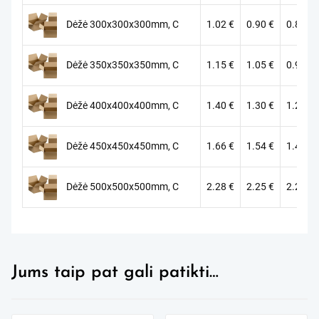
Dėžė 300x300x300mm, C
1.02
€
0.90
€
0.81
€
Dėžė 350x350x350mm, C
1.15
€
1.05
€
0.94
€
Dėžė 400x400x400mm, C
1.40
€
1.30
€
1.22
€
Dėžė 450x450x450mm, C
1.66
€
1.54
€
1.48
€
Dėžė 500x500x500mm, C
2.28
€
2.25
€
2.20
€
Jums taip pat gali patikti…