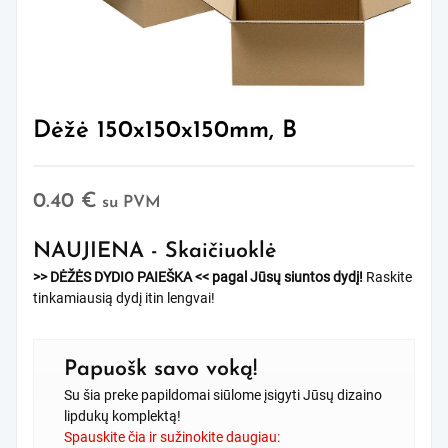
Dėžė 150x150x150mm, B
0.40
€
su PVM
NAUJIENA - Skaičiuoklė
>> DĖŽĖS DYDIO PAIEŠKA <<
pagal Jūsų siuntos dydį!
Raskite
tinkamiausią dydį itin lengvai!
Papuošk savo voką!
Su šia preke papildomai siūlome įsigyti Jūsų dizaino
lipdukų komplektą!
Spauskite čia ir sužinokite daugiau: