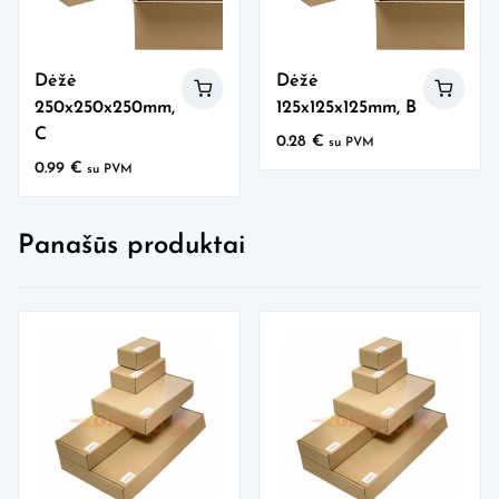
Dėžė
Dėžė
250x250x250mm,
125x125x125mm, B
C
0.28
€
su PVM
0.99
€
su PVM
Panašūs produktai