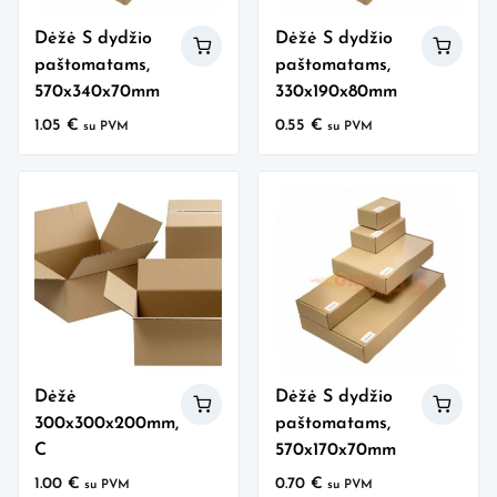
Dėžė S dydžio
Dėžė S dydžio
paštomatams,
paštomatams,
570x340x70mm
330x190x80mm
1.05
€
0.55
€
su PVM
su PVM
Dėžė
Dėžė S dydžio
300x300x200mm,
paštomatams,
C
570x170x70mm
1.00
€
0.70
€
su PVM
su PVM