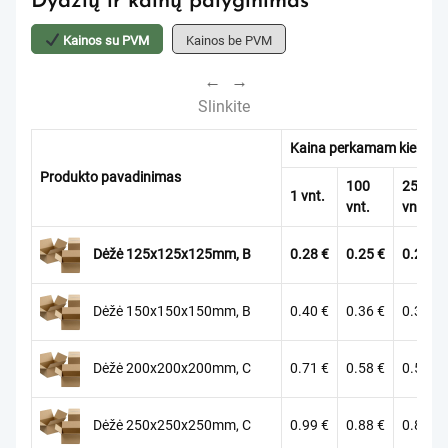
Dydžių ir kainų palyginimas
Kainos su PVM
Kainos be PVM
←
→
Slinkite
Kaina perkamam kiekiui
Produkto pavadinimas
100
250
1 vnt.
vnt.
vnt.
Dėžė 125x125x125mm, B
0.28
€
0.25
€
0.23
€
Dėžė 150x150x150mm, B
0.40
€
0.36
€
0.32
€
Dėžė 200x200x200mm, C
0.71
€
0.58
€
0.55
€
Dėžė 250x250x250mm, C
0.99
€
0.88
€
0.83
€