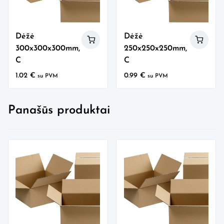
Dėžė
Dėžė
300x300x300mm,
250x250x250mm,
C
C
1.02
€
0.99
€
su PVM
su PVM
Panašūs produktai