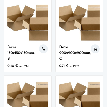
Dėžė
Dėžė
150x150x150mm,
200x200x200mm,
B
C
0.40
€
0.71
€
su PVM
su PVM