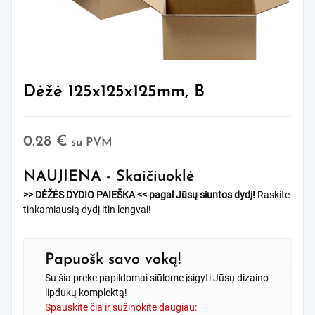
Dėžė 125x125x125mm, B
0.28
€
su PVM
NAUJIENA - Skaičiuoklė
>> DĖŽĖS DYDIO PAIEŠKA <<
pagal Jūsų siuntos dydį!
Raskite
tinkamiausią dydį itin lengvai!
Papuošk savo voką!
Su šia preke papildomai siūlome įsigyti Jūsų dizaino
lipdukų komplektą!
Spauskite čia ir sužinokite daugiau: