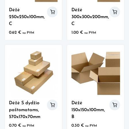
Dėžė
Dėžė
250x250x100mm,
300x300x200mm,
C
C
0.62
€
1.00
€
su PVM
su PVM
Dėžė S dydžio
Dėžė
paštomatams,
150x150x100mm,
570x170x70mm
B
0.70
€
0.30
€
su PVM
su PVM