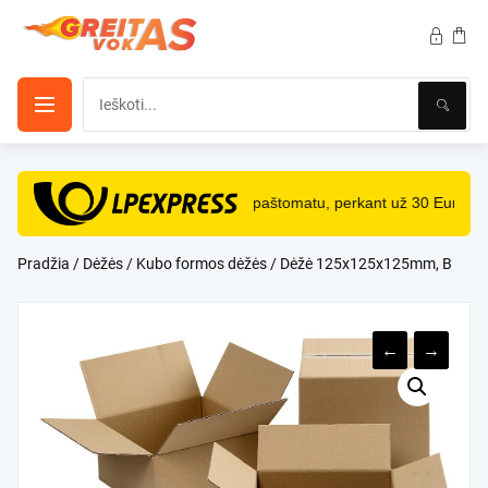
Pereiti
prie
turinio
NEMOKAMAS
pristatymas paštomatu, perkant už 30 Eur ir 
Pradžia
/
Dėžės
/
Kubo formos dėžės
/ Dėžė 125x125x125mm, B
←
→