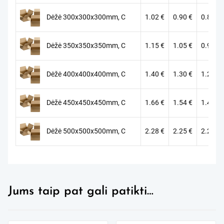
Dėžė 300x300x300mm, C
1.02
€
0.90
€
0.81
€
Dėžė 350x350x350mm, C
1.15
€
1.05
€
0.94
€
Dėžė 400x400x400mm, C
1.40
€
1.30
€
1.22
€
Dėžė 450x450x450mm, C
1.66
€
1.54
€
1.48
€
Dėžė 500x500x500mm, C
2.28
€
2.25
€
2.20
€
Jums taip pat gali patikti…