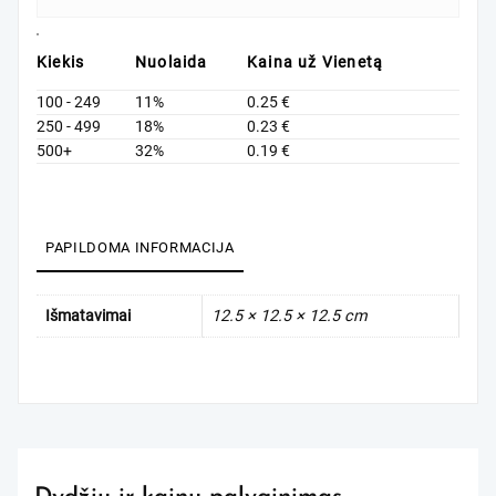
Kiekis
Nuolaida
Kaina už Vienetą
100 - 249
11%
0.25
€
250 - 499
18%
0.23
€
500+
32%
0.19
€
PAPILDOMA INFORMACIJA
Išmatavimai
12.5 × 12.5 × 12.5 cm