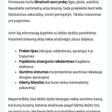
Pirmiausia turite
išmatuoti savo prekę
(ilgis, plotis, aukštis).
Naudokite centimetrą arba liniuotę, tada praleiskite bent kelis
tūkstančius sekundžių, norint permąstyti. Tikslūs matavimai
yra pagrindas.
Antri šią informaciją lyginkite su
dėžės dydžio parinktimis
.
Pasirinkti tinkamą dėžę reikia atsižvelgti į šiuos dalykus:
Prekės tipas
(skrupai, odekolonas, apranga) ir jo
trapumas
Papildomo atsargumo reikalavimas
fragiliems
daiktams
Siuntimo atstumas
(tarpmiestiniai siuntiniai reikalauja
daugiau apsaugos)
Klientų lūkesčiai
(kai kurie renka minimalistinį
pakavimą)
Nepamirškite, kad dėžės dydis tiesiogiai veikia siuntimo kainą.
Kai kurių kurjerių sistema skaičiuoja pagal faktinį dėžės tūrį,
ne pagal svorį. Mažesnė dėžė automatiškai reiškia mažesnę