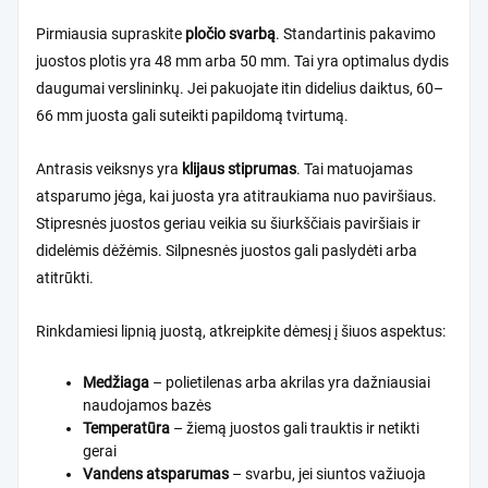
Pirmiausia supraskite
pločio svarbą
. Standartinis pakavimo
juostos plotis yra 48 mm arba 50 mm. Tai yra optimalus dydis
daugumai verslininkų. Jei pakuojate itin didelius daiktus, 60–
66 mm juosta gali suteikti papildomą tvirtumą.
Antrasis veiksnys yra
klijaus stiprumas
. Tai matuojamas
atsparumo jėga, kai juosta yra atitraukiama nuo paviršiaus.
Stipresnės juostos geriau veikia su šiurkščiais paviršiais ir
didelėmis dėžėmis. Silpnesnės juostos gali paslydėti arba
atitrūkti.
Rinkdamiesi lipnią juostą, atkreipkite dėmesį į šiuos aspektus:
Medžiaga
– polietilenas arba akrilas yra dažniausiai
naudojamos bazės
Temperatūra
– žiemą juostos gali trauktis ir netikti
gerai
Vandens atsparumas
– svarbu, jei siuntos važiuoja