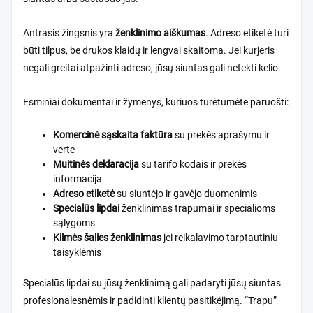
Antrasis žingsnis yra
ženklinimo aiškumas
. Adreso etiketė turi
būti tilpus, be drukos klaidų ir lengvai skaitoma. Jei kurjeris
negali greitai atpažinti adreso, jūsų siuntas gali netekti kelio.
Esminiai dokumentai ir žymenys, kuriuos turėtumėte paruošti:
Komercinė sąskaita faktūra
su prekės aprašymu ir
verte
Muitinės deklaracija
su tarifo kodais ir prekės
informacija
Adreso etiketė
su siuntėjo ir gavėjo duomenimis
Specialūs lipdai
ženklinimas trapumai ir specialioms
sąlygoms
Kilmės šalies ženklinimas
jei reikalavimo tarptautiniu
taisyklėmis
Specialūs lipdai su jūsų ženklinimą
gali padaryti jūsų siuntas
profesionalesnėmis ir padidinti klientų pasitikėjimą. “Trapu”