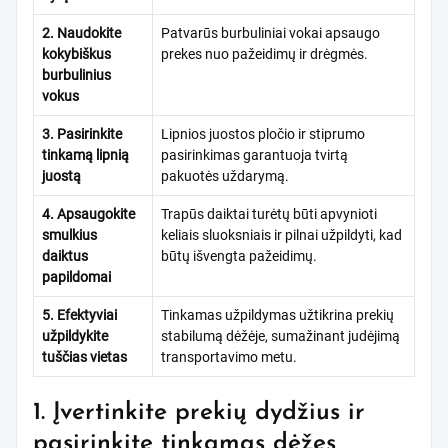
2. Naudokite
Patvarūs burbuliniai vokai apsaugo
kokybiškus
prekes nuo pažeidimų ir drėgmės.
burbulinius
vokus
3. Pasirinkite
Lipnios juostos pločio ir stiprumo
tinkamą lipnią
pasirinkimas garantuoja tvirtą
juostą
pakuotės uždarymą.
4. Apsaugokite
Trapūs daiktai turėtų būti apvynioti
smulkius
keliais sluoksniais ir pilnai užpildyti, kad
daiktus
būtų išvengta pažeidimų.
papildomai
5. Efektyviai
Tinkamas užpildymas užtikrina prekių
užpildykite
stabilumą dėžėje, sumažinant judėjimą
tuščias vietas
transportavimo metu.
1. Įvertinkite prekių dydžius ir
pasirinkite tinkamas dėžes