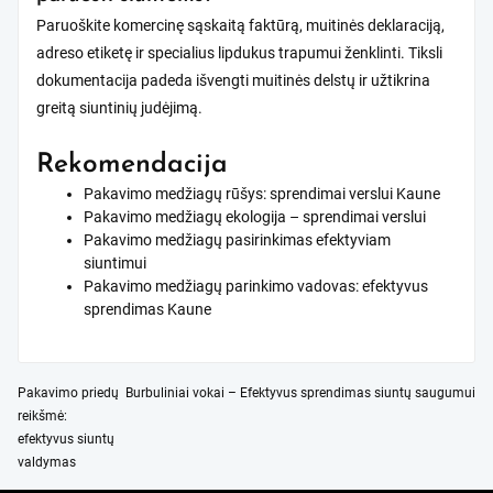
Paruoškite komercinę sąskaitą faktūrą, muitinės deklaraciją,
adreso etiketę ir specialius lipdukus trapumui ženklinti. Tiksli
dokumentacija padeda išvengti muitinės delstų ir užtikrina
greitą siuntinių judėjimą.
Rekomendacija
Pakavimo medžiagų rūšys: sprendimai verslui Kaune
Pakavimo medžiagų ekologija – sprendimai verslui
Pakavimo medžiagų pasirinkimas efektyviam
siuntimui
Pakavimo medžiagų parinkimo vadovas: efektyvus
sprendimas Kaune
Navigacija
Pakavimo priedų
Burbuliniai vokai – Efektyvus sprendimas siuntų saugumui
reikšmė:
tarp
efektyvus siuntų
įrašų
valdymas