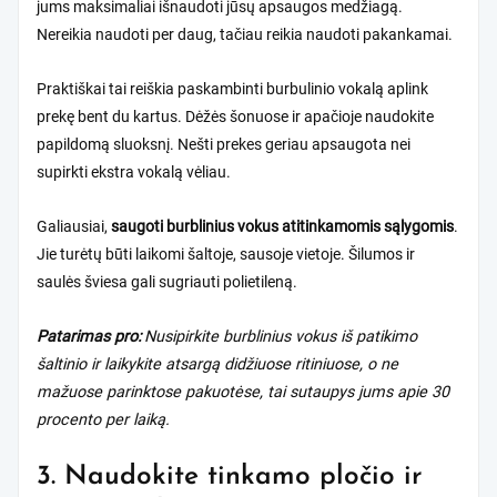
jums maksimaliai išnaudoti jūsų apsaugos medžiagą.
Nereikia naudoti per daug, tačiau reikia naudoti pakankamai.
Praktiškai tai reiškia paskambinti burbulinio vokalą aplink
prekę bent du kartus. Dėžės šonuose ir apačioje naudokite
papildomą sluoksnį. Nešti prekes geriau apsaugota nei
supirkti ekstra vokalą vėliau.
Galiausiai,
saugoti burblinius vokus atitinkamomis sąlygomis
.
Jie turėtų būti laikomi šaltoje, sausoje vietoje. Šilumos ir
saulės šviesa gali sugriauti polietileną.
Patarimas pro:
Nusipirkite burblinius vokus iš patikimo
šaltinio ir laikykite atsargą didžiuose ritiniuose, o ne
mažuose parinktose pakuotėse, tai sutaupys jums apie 30
procento per laiką.
3. Naudokite tinkamo pločio ir