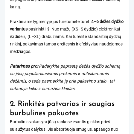
kainą.
Praktiniame lygmenyje jūs turėtumėte turėti
4–6 dėžės dydžio
variantus
pasirinkti iš. Nuo mažų (XS–S dydžio) elektronikai
iki didelių (L–XL) drabužiams. Kai turėsite standartinį dydžių
rinkinį, pakavimas tampa greitesnis ir efektyviau naudojamos
medžiagos.
Patarimas pro:
Padarykite paprastą dėžės dydžio schemą
su jūsų populiariausiomis prekėmis ir atitinkamomis
dėžėmis, o tada pasmerkite ją prie pakavimo stalo—tai
sutaupys laiko ir sumažins klaidas.
2. Rinkitės patvarias ir saugias
burbulines pakuotes
Burbulinis vokas yra jūsų rankose esantis ginklas prieš
sulaužytus dalykus. Jis absorbuoja smūgius, apsaugo nuo