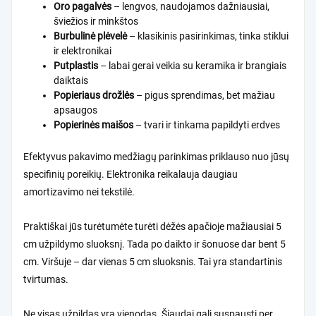
Oro pagalvės
– lengvos, naudojamos dažniausiai,
šviežios ir minkštos
Burbulinė plėvelė
– klasikinis pasirinkimas, tinka stiklui
ir elektronikai
Putplastis
– labai gerai veikia su keramika ir brangiais
daiktais
Popieriaus drožlės
– pigus sprendimas, bet mažiau
apsaugos
Popierinės maišos
– tvari ir tinkama papildyti erdves
Efektyvus pakavimo medžiagų parinkimas
priklauso nuo jūsų
specifinių poreikių. Elektronika reikalauja daugiau
amortizavimo nei tekstilė.
Praktiškai jūs turėtumėte turėti dėžės apačioje mažiausiai 5
cm užpildymo sluoksnį. Tada po daikto ir šonuose dar bent 5
cm. Viršuje – dar vienas 5 cm sluoksnis. Tai yra standartinis
tvirtumas.
Ne visas užpildas yra vienodas. Šiaudai gali suspausti per