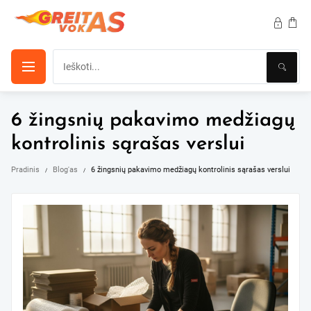
Pereiti
prie
turinio
6 žingsnių pakavimo medžiagų
kontrolinis sąrašas verslui
Pradinis
Blog'as
6 žingsnių pakavimo medžiagų kontrolinis sąrašas verslui