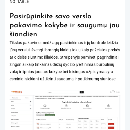
NO_TABLE
Pasirūpinkite savo verslo
pakavimo kokybe ir saugumu jau
šiandien
Tikslus pakavimo medžiagų pasirinkimas ir jų kontrolė leidžia
jūsų verslui išvengti brangių klaidų tokių kaip pažeistos prekės
ar didelės siuntimo išlaidos. Straipsnyje paminėti pagrindiniai
žingsniai kaip tinkamas dėžių dydžio įvertinimas burbulinių
vokų ir lipnios juostos kokybė bei teisingas užpildymas yra
esminiai siekiant užtikrinti saugumą ir patikimumą siuntose.