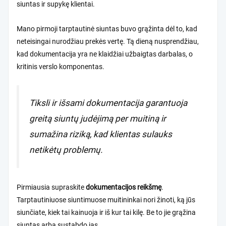
siuntas ir supykę klientai.
Mano pirmoji tarptautinė siuntas buvo grąžinta dėl to, kad
neteisingai nurodžiau prekės vertę. Tą dieną nusprendžiau,
kad dokumentacija yra ne klaidžiai užbaigtas darbalas, o
kritinis verslo komponentas.
Tiksli ir išsami dokumentacija garantuoja
greitą siuntų judėjimą per muitiną ir
sumažina riziką, kad klientas sulauks
netikėtų problemų.
Pirmiausia supraskite
dokumentacijos reikšmę
.
Tarptautiniuose siuntimuose muitininkai nori žinoti, ką jūs
siunčiate, kiek tai kainuoja ir iš kur tai kilę. Be to jie grąžina
siuntas arba sustabdo jas.