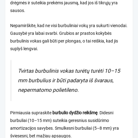
drėgmės ir suteikia prekėms jausmą, kad jos iš tikrųjų yra
sausos.
Nepamirškite, kad ne visi burbuliniai vokų yra sukurti vienodai.
Gausybė yra labai svarbi. Grubios ar prastos kokybės
burbulinis vokas gali būti per plongas, o tai reiškia, kad jis
suplyš lengvai.
Tvirtas burbulinis vokas turėtų turėti 10–15
mm burbulius ir būti padaryta iš švaraus,
nepermatomo polietileno.
Pirmiausia supraskite
burbulio dydžio reikšmę
. Didesni
burbuliai (10–15 mm) suteikia geresnius susidūrimo
amortizacijos savybes. Smulkesni burbuliai (5–8 mm) yra
šviesesni, bet mažiau apsaugos.