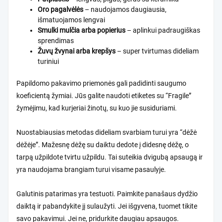
Oro pagalvėlės
– naudojamos daugiausia,
išmatuojamos lengvai
Smulki mulčia arba popierius
– aplinkui padraugiškas
sprendimas
Žuvų žvynai arba krepšys
– super tvirtumas dideliam
turiniui
Papildomo pakavimo priemonės
gali padidinti saugumo
koeficientą žymiai. Jūs galite naudoti etiketes su “Fragile”
žymėjimu, kad kurjeriai žinotų, su kuo jie susiduriami.
Nuostabiausias metodas dideliam svarbiam turui yra “dėžė
dėžėje”. Mažesnę dėžę su daiktu dedote į didesnę dėžę, o
tarpą užpildote tvirtu užpildu. Tai suteikia dvigubą apsaugą ir
yra naudojama brangiam turui visame pasaulyje.
Galutinis patarimas yra testuoti. Paimkite panašaus dydžio
daiktą ir pabandykite jį sulaužyti. Jei išgyvena, tuomet tikite
savo pakavimui. Jei ne, pridurkite daugiau apsaugos.