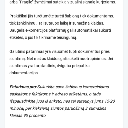
arba “Fragile” žymėjimai suteikia vizualinį signalą kurjeriams.
Praktiškai jūs turėtumėte turėti šablonų tiek dokumentams,
tiek ženklinimui. Tai sutaupo laiką ir sumažina klaidas.
Daugelis e-komercijos platformų gali automatiškai sukurti
etiketės, o jūs tik tikriname teisingumą.
Galutinis patarimas yra visuomet tūpti dokumentus prieš
siuntimą. Net mažos klaidos gali sukelti nuotrupinimus. Jei
siuntimas yra tarptautinis, dviguba priepatika
dokumentacijos.
Patarimas pro:
Sukurkite savo šablonus komerciniams
sąskaitoms faktūroms ir adreso etiketėms, o tada
išspausdinkite juos iš anksto, nes tai sutaupys jums 15-20
minučių per kiekvieną siuntos paruošimą ir sumažins
klaidas 90 procento.