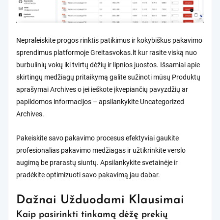
Nepraleiskite progos rinktis patikimus ir kokybiškus pakavimo
sprendimus platformoje
Greitasvokas.lt
kur rasite viską nuo
burbulinių vokų iki tvirtų dėžių ir lipnios juostos. Išsamiai apie
skirtingų medžiagų pritaikymą galite sužinoti mūsų
Produktų
aprašymai Archives
o jei ieškote įkvepiančių pavyzdžių ar
papildomos informacijos – apsilankykite
Uncategorized
Archives
.
Pakeiskite savo pakavimo procesus efektyviai gaukite
profesionalias pakavimo medžiagas ir užtikrinkite verslo
augimą be prarastų siuntų. Apsilankykite svetainėje ir
pradėkite optimizuoti savo pakavimą jau dabar.
Dažnai Užduodami Klausimai
Kaip pasirinkti tinkamą dėžę prekių