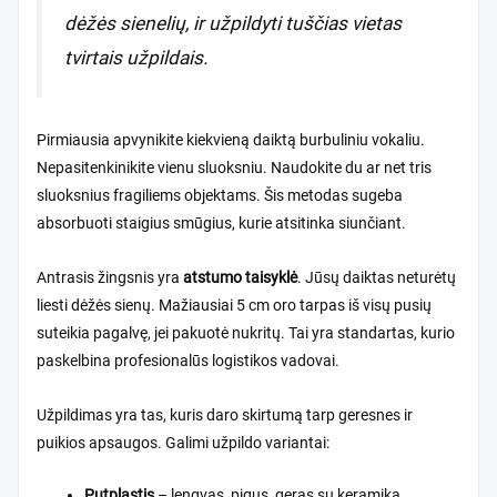
dėžės sienelių, ir užpildyti tuščias vietas
tvirtais užpildais.
Pirmiausia apvynikite kiekvieną daiktą burbuliniu vokaliu.
Nepasitenkinikite vienu sluoksniu. Naudokite du ar net tris
sluoksnius fragiliems objektams. Šis metodas sugeba
absorbuoti staigius smūgius, kurie atsitinka siunčiant.
Antrasis žingsnis yra
atstumo taisyklė
. Jūsų daiktas neturėtų
liesti dėžės sienų. Mažiausiai 5 cm oro tarpas iš visų pusių
suteikia pagalvę, jei pakuotė nukritų. Tai yra standartas, kurio
paskelbina profesionalūs logistikos vadovai.
Užpildimas yra tas, kuris daro skirtumą tarp geresnes ir
puikios apsaugos. Galimi užpildo variantai:
Putplastis
– lengvas, pigus, geras su keramika