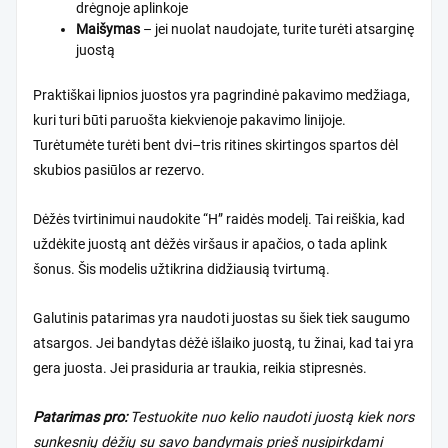
drėgnoje aplinkoje
Maišymas
– jei nuolat naudojate, turite turėti atsarginę
juostą
Praktiškai
lipnios juostos yra pagrindinė pakavimo medžiaga
,
kuri turi būti paruošta kiekvienoje pakavimo linijoje.
Turėtumėte turėti bent dvi–tris ritines skirtingos spartos dėl
skubios pasiūlos ar rezervo.
Dėžės tvirtinimui naudokite “H” raidės modelį. Tai reiškia, kad
uždėkite juostą ant dėžės viršaus ir apačios, o tada aplink
šonus. Šis modelis užtikrina didžiausią tvirtumą.
Galutinis patarimas yra naudoti juostas su šiek tiek saugumo
atsargos. Jei bandytas dėžė išlaiko juostą, tu žinai, kad tai yra
gera juosta. Jei prasiduria ar traukia, reikia stipresnės.
Patarimas pro:
Testuokite nuo kelio naudoti juostą kiek nors
sunkesnių dėžių su savo bandymais prieš nusipirkdami