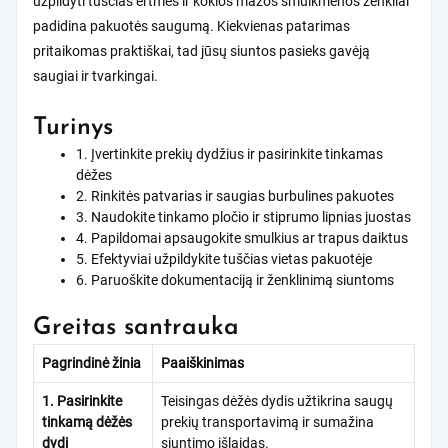
užpildyti tuščias ertmes ir kokios mažos smulkmenos ženkliai
padidina pakuotės saugumą. Kiekvienas patarimas
pritaikomas praktiškai, tad jūsų siuntos pasieks gavėją
saugiai ir tvarkingai.
Turinys
1. Įvertinkite prekių dydžius ir pasirinkite tinkamas
dėžes
2. Rinkitės patvarias ir saugias burbulines pakuotes
3. Naudokite tinkamo pločio ir stiprumo lipnias juostas
4. Papildomai apsaugokite smulkius ar trapus daiktus
5. Efektyviai užpildykite tuščias vietas pakuotėje
6. Paruoškite dokumentaciją ir ženklinimą siuntoms
Greitas santrauka
Pagrindinė žinia
Paaiškinimas
1. Pasirinkite
Teisingas dėžės dydis užtikrina saugų
tinkamą dėžės
prekių transportavimą ir sumažina
dydį
siuntimo išlaidas.