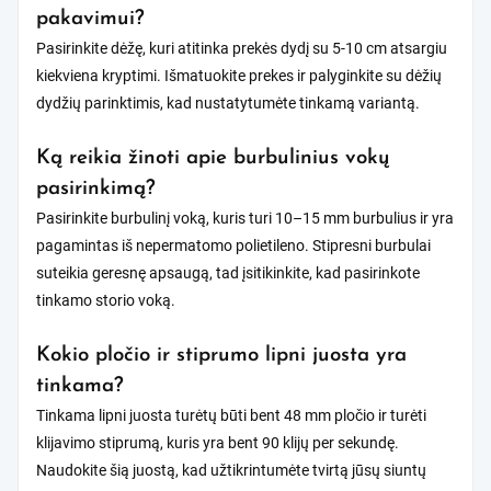
pakavimui?
Pasirinkite dėžę, kuri atitinka prekės dydį su 5-10 cm atsargiu
kiekviena kryptimi. Išmatuokite prekes ir palyginkite su dėžių
dydžių parinktimis, kad nustatytumėte tinkamą variantą.
Ką reikia žinoti apie burbulinius vokų
pasirinkimą?
Pasirinkite burbulinį voką, kuris turi 10–15 mm burbulius ir yra
pagamintas iš nepermatomo polietileno. Stipresni burbulai
suteikia geresnę apsaugą, tad įsitikinkite, kad pasirinkote
tinkamo storio voką.
Kokio pločio ir stiprumo lipni juosta yra
tinkama?
Tinkama lipni juosta turėtų būti bent 48 mm pločio ir turėti
klijavimo stiprumą, kuris yra bent 90 klijų per sekundę.
Naudokite šią juostą, kad užtikrintumėte tvirtą jūsų siuntų