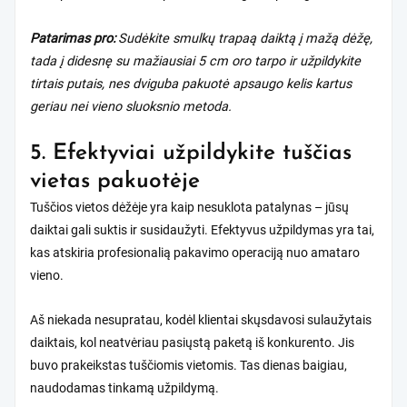
Patarimas pro:
Sudėkite smulkų trapaą daiktą į mažą dėžę,
tada į didesnę su mažiausiai 5 cm oro tarpo ir užpildykite
tirtais putais, nes dviguba pakuotė apsaugo kelis kartus
geriau nei vieno sluoksnio metoda.
5. Efektyviai užpildykite tuščias
vietas pakuotėje
Tuščios vietos dėžėje yra kaip nesuklota patalynas – jūsų
daiktai gali suktis ir susidaužyti. Efektyvus užpildymas yra tai,
kas atskiria profesionalią pakavimo operaciją nuo amataro
vieno.
Aš niekada nesupratau, kodėl klientai skųsdavosi sulaužytais
daiktais, kol neatvėriau pasiųstą paketą iš konkurento. Jis
buvo prakeikstas tuščiomis vietomis. Tas dienas baigiau,
naudodamas tinkamą užpildymą.