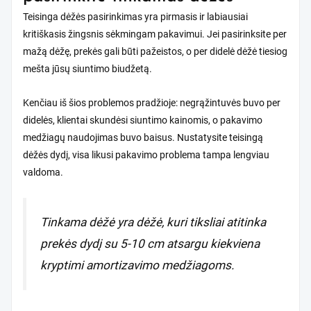
Teisinga dėžės pasirinkimas yra pirmasis ir labiausiai
kritiškasis žingsnis sėkmingam pakavimui. Jei pasirinksite per
mažą dėžę, prekės gali būti pažeistos, o per didelė dėžė tiesiog
mešta jūsų siuntimo biudžetą.
Kenčiau iš šios problemos pradžioje: negrąžintuvės buvo per
didelės, klientai skundėsi siuntimo kainomis, o pakavimo
medžiagų naudojimas buvo baisus. Nustatysite teisingą
dėžės dydį, visa likusi pakavimo problema tampa lengviau
valdoma.
Tinkama dėžė yra dėžė, kuri tiksliai atitinka
prekės dydį su 5-10 cm atsargu kiekviena
kryptimi amortizavimo medžiagoms.