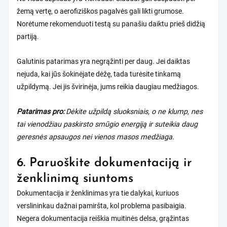
žemą vertę, o aerofiziškos pagalvės gali likti grumose.
Norėtume rekomenduoti testą su panašiu daiktu prieš didžią
partiją.
Galutinis patarimas yra negrąžinti per daug. Jei daiktas
nejuda, kai jūs šokinėjate dėžę, tada turėsite tinkamą
užpildymą. Jei jis švirinėja, jums reikia daugiau medžiagos.
Patarimas pro:
Dėkite užpildą sluoksniais, o ne klump, nes
tai vienodžiau paskirsto smūgio energiją ir suteikia daug
geresnės apsaugos nei vienos masos medžiaga.
6. Paruoškite dokumentaciją ir
ženklinimą siuntoms
Dokumentacija ir ženklinimas yra tie dalykai, kuriuos
verslininkau dažnai pamiršta, kol problema pasibaigia.
Negera dokumentacija reiškia muitinės delsa, grąžintas