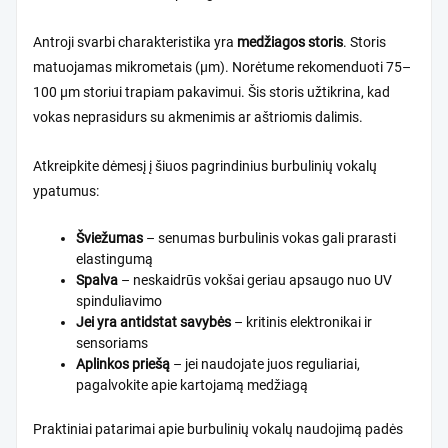
Antroji svarbi charakteristika yra
medžiagos storis
. Storis
matuojamas mikrometais (μm). Norėtume rekomenduoti 75–
100 μm storiui trapiam pakavimui. Šis storis užtikrina, kad
vokas neprasidurs su akmenimis ar aštriomis dalimis.
Atkreipkite dėmesį į šiuos pagrindinius burbulinių vokalų
ypatumus:
Šviežumas
– senumas burbulinis vokas gali prarasti
elastingumą
Spalva
– neskaidrūs vokšai geriau apsaugo nuo UV
spinduliavimo
Jei yra antidstat savybės
– kritinis elektronikai ir
sensoriams
Aplinkos priešą
– jei naudojate juos reguliariai,
pagalvokite apie kartojamą medžiagą
Praktiniai patarimai apie burbulinių vokalų naudojimą
padės