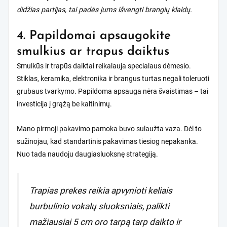
didžias partijas, tai padės jums išvengti brangių klaidų.
4. Papildomai apsaugokite
smulkius ar trapus daiktus
Smulkūs ir trapūs daiktai reikalauja specialaus dėmesio.
Stiklas, keramika, elektronika ir brangus turtas negali toleruoti
grubaus tvarkymo. Papildoma apsauga nėra švaistimas – tai
investicija į grąžą be kaltinimų.
Mano pirmoji pakavimo pamoka buvo sulaužta vaza. Dėl to
sužinojau, kad standartinis pakavimas tiesiog nepakanka.
Nuo tada naudoju daugiasluoksnę strategiją.
Trapias prekes reikia apvynioti keliais
burbulinio vokalų sluoksniais, palikti
mažiausiai 5 cm oro tarpą tarp daikto ir