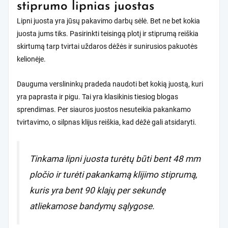
stiprumo lipnias juostas
Lipni juosta yra jūsų pakavimo darbų sėlė. Bet ne bet kokia
juosta jums tiks. Pasirinkti teisingą plotį ir stiprumą reiškia
skirtumą tarp tvirtai uždaros dėžės ir sunirusios pakuotės
kelionėje.
Dauguma verslininkų pradeda naudoti bet kokią juostą, kuri
yra paprasta ir pigu. Tai yra klasikinis tiesiog blogas
sprendimas. Per siauros juostos nesuteikia pakankamo
tvirtavimo, o silpnas klijus reiškia, kad dėžė gali atsidaryti.
Tinkama lipni juosta turėtų būti bent 48 mm
pločio ir turėti pakankamą klijimo stiprumą,
kuris yra bent 90 klajų per sekundę
atliekamose bandymų sąlygose.