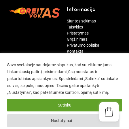
Informacija
Siuntos sekimas
Taisyklės
Pristatymas
Grąžinimas
Privatumo politika
Kontaktai
[wt_cli_manage_consent]
Paskyra
Mūsų rekvizitai
Savo svetainėje naudojame slapukus, kad suteiktume jums
tinkamiausią patirtį, prisimindami jūsų nuostatas ir
Siuntos sekimas
Kontaktai:
pakartotinius apsilankymus. Spustelėdami „Sutinku“ sutinkate
Mano paskyra
MB Duok penkis
su visų slapukų naudojimu. Tačiau galite apsilankyti
Įsimintini
Tel.:
+370 697 41234
„Nustatymai“, kad pateiktumėte kontroliuojamą sutikimą.
Užsakymai
El. p.:
info@greitasvokas.lt
Adresai
Nemajūnų g. 19, Kaunas
Sutinku
Vartotojo informacija
I-V: 09:00 – 16:30
Nustatymai
© 2026
greitasvokas.lt
Designed by
Themehunk