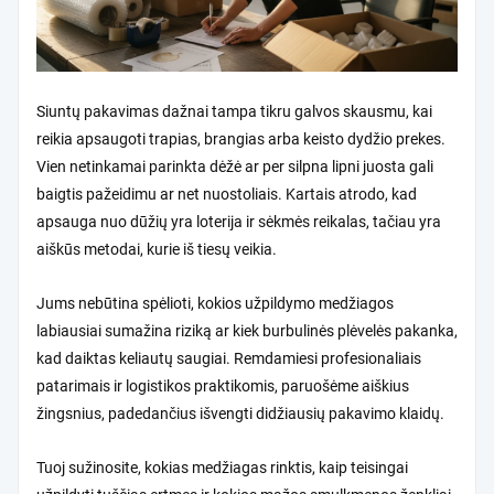
Siuntų pakavimas dažnai tampa tikru galvos skausmu, kai
reikia apsaugoti trapias, brangias arba keisto dydžio prekes.
Vien netinkamai parinkta dėžė ar per silpna lipni juosta gali
baigtis pažeidimu ar net nuostoliais. Kartais atrodo, kad
apsauga nuo dūžių yra loterija ir sėkmės reikalas, tačiau yra
aiškūs metodai, kurie iš tiesų veikia.
Jums nebūtina spėlioti, kokios užpildymo medžiagos
labiausiai sumažina riziką ar kiek burbulinės plėvelės pakanka,
kad daiktas keliautų saugiai. Remdamiesi profesionaliais
patarimais ir logistikos praktikomis, paruošėme aiškius
žingsnius, padedančius išvengti didžiausių pakavimo klaidų.
Tuoj sužinosite, kokias medžiagas rinktis, kaip teisingai