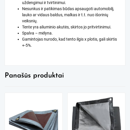
uždengimui ir tvirtinimui.
Nesunkus ir patikimas būdas apsaugoti automobilį,
lauko ar vidaus baldus, malkas ir t.t. nuo išorinių
veiksnių.
Tente yra aliuminio akutės, skirtos jo pritvirtinimui.
Spalva – mėlyna.
Gamintojas nurodo, kad tento ilgis x plotis, gali skirtis
+-5%.
Panašūs produktai