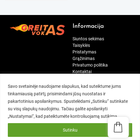
Informacija
Siuntos sekimas
Taisyklės
Pristatymas
Grąžinimas
Privatumo politika
Kontaktai
[wt_cli_manage_consent]
Paskyra
Mūsų rekvizitai
Savo svetainėje naudojame slapukus, kad suteiktume jums
tinkamiausią patirtį, prisimindami jūsų nuostatas ir
Siuntos sekimas
Kontaktai:
pakartotinius apsilankymus. Spustelėdami „Sutinku“ sutinkate
Mano paskyra
MB Duok penkis
su visų slapukų naudojimu. Tačiau galite apsilankyti
Įsimintini
Tel.:
+370 697 41234
„Nustatymai“, kad pateiktumėte kontroliuojamą sutikimą.
Užsakymai
El. p.:
info@greitasvokas.lt
Adresai
Nemajūnų g. 19, Kaunas
Sutinku
Vartotojo informacija
I-V: 09:00 – 16:30