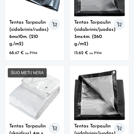
Tentas Tarpaulin
Tentas Tarpaulin
(sidabrinis/rudas)
(sidabrinis/juodas)
6mx10m. (210
3mx4m. (260
g./m2)
g./m2)
68.47
€
15.62
€
su PVM
su PVM
ŠIUO METU NĖRA
Tentas Tarpaulin
Tentas Tarpaulin
(skaidrus) 4m x
(sidabrinis/juodas)