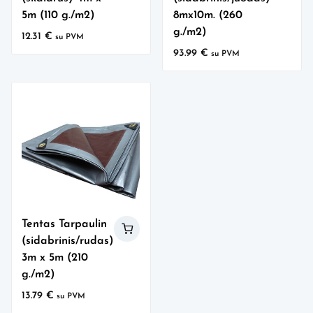
5m (110 g./m2)
8mx10m. (260
g./m2)
12.31
€
su PVM
93.99
€
su PVM
Tentas Tarpaulin
(sidabrinis/rudas)
3m x 5m (210
g./m2)
13.79
€
su PVM