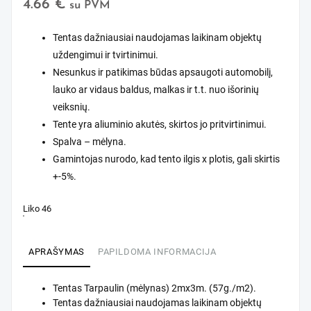
4.66
€
su PVM
Tentas dažniausiai naudojamas laikinam objektų
uždengimui ir tvirtinimui.
Nesunkus ir patikimas būdas apsaugoti automobilį,
lauko ar vidaus baldus, malkas ir t.t. nuo išorinių
veiksnių.
Tente yra aliuminio akutės, skirtos jo pritvirtinimui.
Spalva – mėlyna.
Gamintojas nurodo, kad tento ilgis x plotis, gali skirtis
+-5%.
Liko 46
APRAŠYMAS
PAPILDOMA INFORMACIJA
Tentas Tarpaulin (mėlynas) 2mx3m. (57g./m2).
Tentas dažniausiai naudojamas laikinam objektų