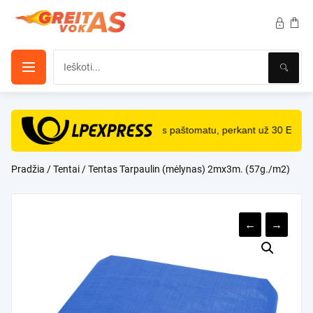
Pereiti
prie
turinio
NEMOKAMAS
pristatymas paštomatu, perkant už 30 Eur i
Pradžia
/
Tentai
/ Tentas Tarpaulin (mėlynas) 2mx3m. (57g./m2)
←
→