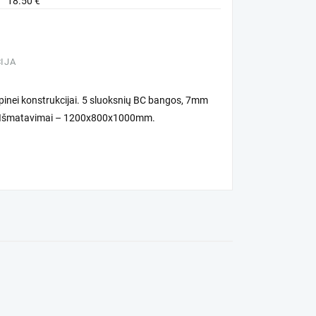
18.50
€
IJA
kopinei konstrukcijai. 5 sluoksnių BC bangos, 7mm
ai. Išmatavimai – 1200x800x1000mm.