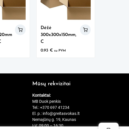
Dėžė
220mm
300x300x150mm,
C
C
0.93
€
M
su PVM
Mūsų rekvizitai
Kontaktai:
MB Duok penkis
Tel.:
+370 697 41234
El. p.:
info@greitasvokas.lt
Nemajūnų g. 19, Kaunas
I-V: 09:00 – 16:30