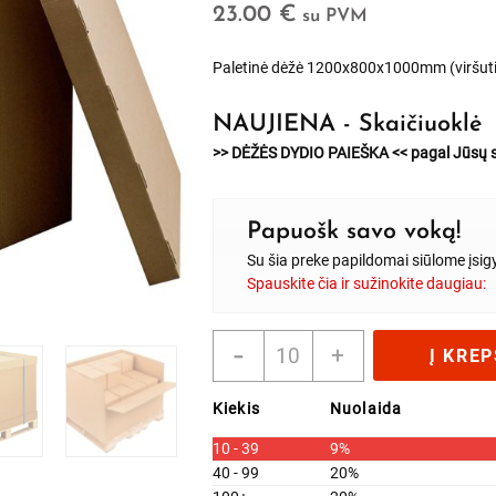
23.00
€
su PVM
Paletinė dėžė 1200x800x1000mm (viršuti
NAUJIENA - Skaičiuoklė
>> DĖŽĖS DYDIO PAIEŠKA <<
pagal Jūsų s
Papuošk savo voką!
Su šia preke papildomai siūlome įsig
Spauskite čia ir sužinokite daugiau:
produkto
-
+
Į KREP
kiekis:
Paletinė
Kiekis
Nuolaida
dėžė
1200x800x1000mm
10 - 39
9%
(viršutinė
40 - 99
20%
dalis)