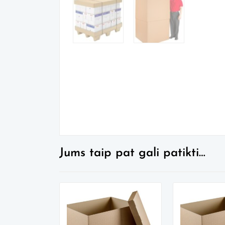
Jums taip pat gali patikti…