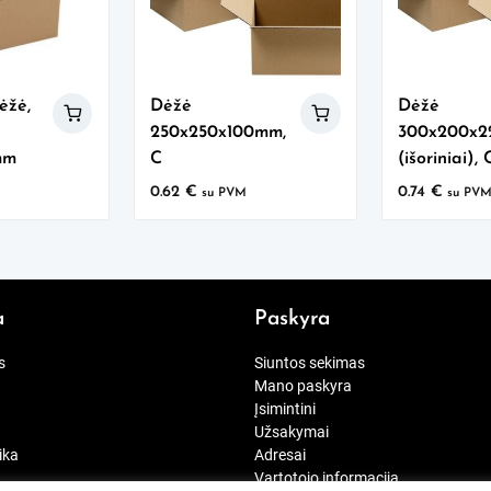
ėžė,
Dėžė
Dėžė
250x250x100mm,
300x200x
mm
C
(išoriniai), 
0.62
€
0.74
€
su PVM
su PV
a
Paskyra
s
Siuntos sekimas
Mano paskyra
Įsimintini
Užsakymai
ika
Adresai
Vartotojo informacija