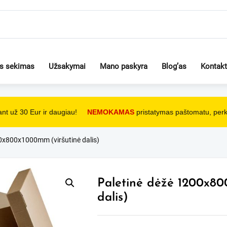
os sekimas
Užsakymai
Mano paskyra
Blog’as
Kontakt
t už 30 Eur ir daugiau!
NEMOKAMAS
pristatymas paštomatu, perka
0x800x1000mm (viršutinė dalis)
Paletinė dėžė 1200x80
dalis)