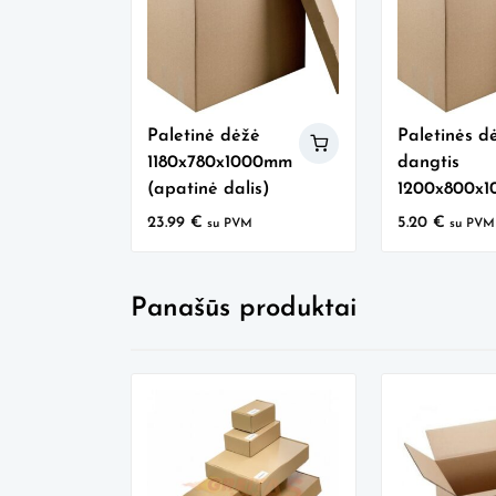
Paletinė dėžė
Paletinės d
1180x780x1000mm
dangtis
(apatinė dalis)
1200x800x
23.99
€
5.20
€
su PVM
su PVM
Panašūs produktai