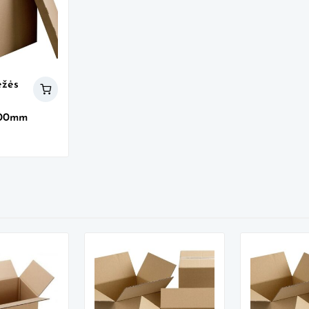
ėžės
100mm