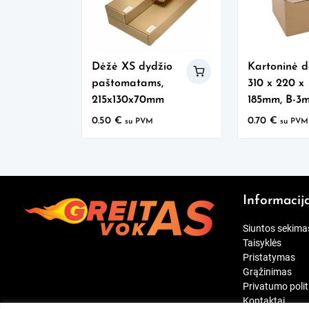
Dėžė XS dydžio
Kartoninė d
paštomatams,
310 x 220 x
215x130x70mm
185mm, B-3
0.50
€
0.70
€
su PVM
su PVM
Informacij
Siuntos sekima
Taisyklės
Pristatymas
Grąžinimas
Privatumo polit
Kontaktai