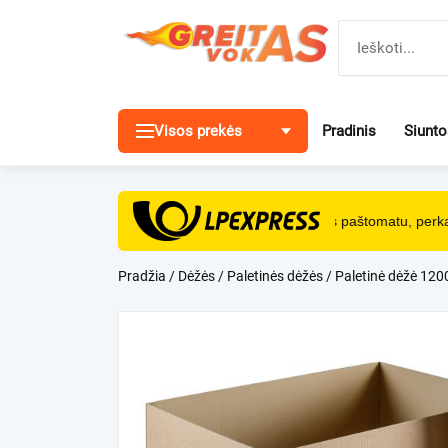
Pereiti
prie
turinio
Visos prekės
Pradinis
Siunt
NEMOKAMAS
pristatymas paštomatu, perkan
Pradžia
/
Dėžės
/
Paletinės dėžės
/ Paletinė dėžė 120