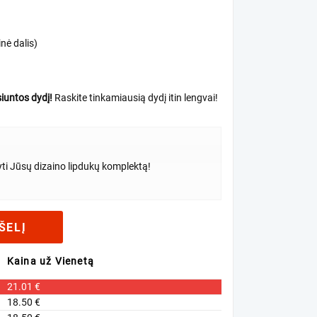
nė dalis)
iuntos dydį!
Raskite tinkamiausią dydį itin lengvai!
yti Jūsų dizaino lipdukų komplektą!
ŠELĮ
Kaina už Vienetą
21.01
€
18.50
€