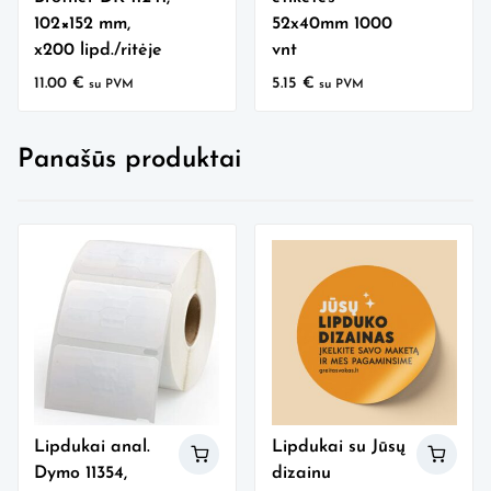
102×152 mm,
52x40mm 1000
x200 lipd./ritėje
vnt
11.00
€
5.15
€
su PVM
su PVM
Panašūs produktai
Lipdukai anal.
Lipdukai su Jūsų
Dymo 11354,
dizainu