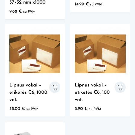
57×32 mm x1000
14.99
€
su PVM
9.68
€
su PVM
Lipnūs vokai –
Lipnūs vokai –
etiketės C6, 1000
etiketės C6, 100
vnt.
vnt.
35.00
€
3.90
€
su PVM
su PVM