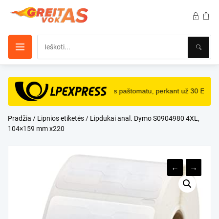
Pereiti
prie
turinio
NEMOKAMAS
pristatymas paštomatu, perkant už 30 Eur i
Pradžia
/
Lipnios etiketės
/ Lipdukai anal. Dymo S0904980 4XL,
104×159 mm x220
←
→