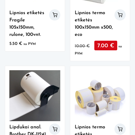
Lipnios etiketės
Lipnios termo
Fragile
etiketės
105x150mm,
100x150mm x500,
rulone, 100vnt.
eco
Original
Current
5.50
€
su PVM
7.00
€
10.00
€
su
price
price
PVM
was:
is:
10.00 €.
7.00 €.
Lipdukai anal.
Lipnios termo
Brother DK-11241,
etiketės