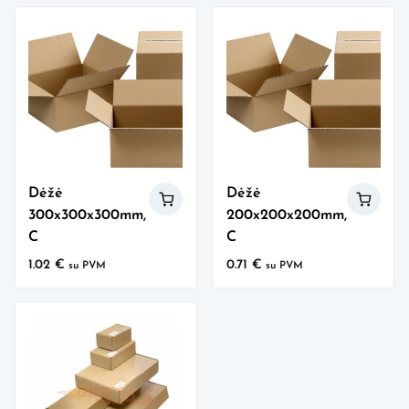
Dėžė
Dėžė
300x300x300mm,
200x200x200mm,
C
C
1.02
€
0.71
€
su PVM
su PVM