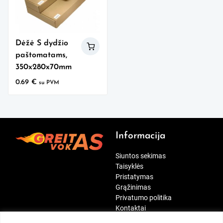
Dėžė S dydžio
paštomatams,
350x280x70mm
0.69
€
su PVM
Informacija
Siuntos sekimas
Taisyklės
Pristatymas
Grąžinimas
Privatumo politika
Kontaktai
[wt_cli_manage_consent]