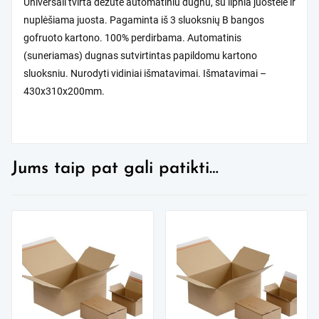
Universali tvirta dėžutė automatiniu dugnu, su lipnia juostele ir
nuplėšiama juosta. Pagaminta iš 3 sluoksnių B bangos
gofruoto kartono. 100% perdirbama. Automatinis
(suneriamas) dugnas sutvirtintas papildomu kartono
sluoksniu. Nurodyti vidiniai išmatavimai. Išmatavimai –
430x310x200mm.
Jums taip pat gali patikti…