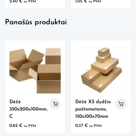
2.40
€
1.05
€
su PVM
su PVM
Panašūs produktai
Dėžė
Dėžė XS dydžio
350x200x100mm,
paštomatams,
C
150x100x70mm
0.62
€
0.37
€
su PVM
su PVM