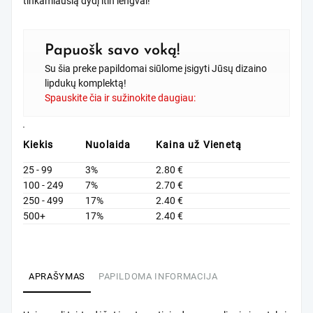
tinkamiausią dydį itin lengvai!
Papuošk savo voką!
Su šia preke papildomai siūlome įsigyti Jūsų dizaino
lipdukų komplektą!
Spauskite čia ir sužinokite daugiau:
Kiekis
Nuolaida
Kaina už Vienetą
25 - 99
3%
2.80
€
100 - 249
7%
2.70
€
250 - 499
17%
2.40
€
500+
17%
2.40
€
APRAŠYMAS
PAPILDOMA INFORMACIJA