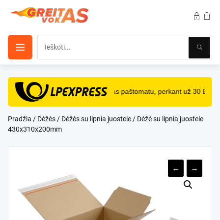
Pereiti
prie
turinio
NEMOKAMAS
pristatymas paštomatu, perkant už 30 Eur i
Pradžia
/
Dėžės
/
Dėžės su lipnia juostele
/ Dėžė su lipnia juostele
430x310x200mm
←
→