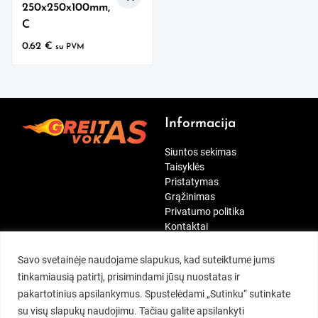
250x250x100mm,
C
0.62
€
su PVM
Informacija
Siuntos sekimas
Taisyklės
Pristatymas
Grąžinimas
Privatumo politika
Kontaktai
[wt_cli_manage_consent]
Paskyra
Mūsų rekvizitai
Savo svetainėje naudojame slapukus, kad suteiktume jums
tinkamiausią patirtį, prisimindami jūsų nuostatas ir
Siuntos sekimas
Kontaktai:
pakartotinius apsilankymus. Spustelėdami „Sutinku“ sutinkate
Mano paskyra
MB Duok penkis
su visų slapukų naudojimu. Tačiau galite apsilankyti
Įsimintini
Tel.:
+370 697 41234