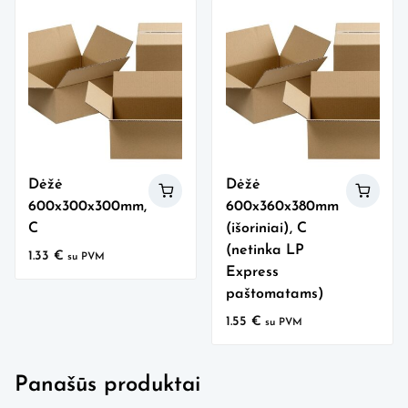
Dėžė
Dėžė
600x300x300mm,
600x360x380mm
C
(išoriniai), C
(netinka LP
1.33
€
su PVM
Express
paštomatams)
1.55
€
su PVM
Panašūs produktai