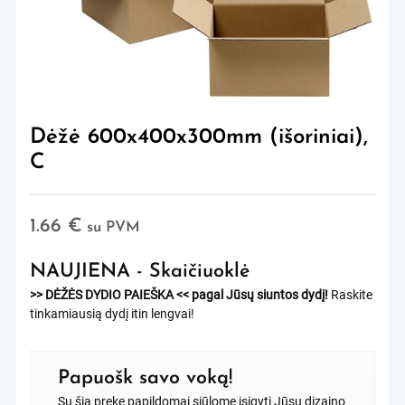
Dėžė 600x400x300mm (išoriniai),
C
1.66
€
su PVM
NAUJIENA - Skaičiuoklė
>> DĖŽĖS DYDIO PAIEŠKA <<
pagal Jūsų siuntos dydį!
Raskite
tinkamiausią dydį itin lengvai!
Papuošk savo voką!
Su šia preke papildomai siūlome įsigyti Jūsų dizaino