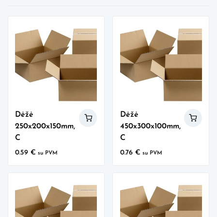
Dėžė
Dėžė
250x200x150mm,
450x300x100mm,
C
C
0.59
€
0.76
€
su PVM
su PVM