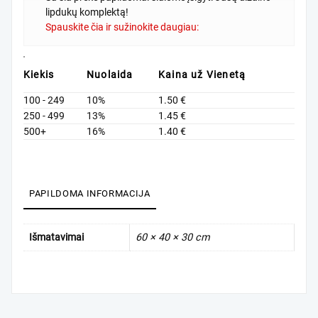
lipdukų komplektą!
Spauskite čia ir sužinokite daugiau:
Kiekis
Nuolaida
Kaina už Vienetą
100 - 249
10%
1.50
€
250 - 499
13%
1.45
€
500+
16%
1.40
€
PAPILDOMA INFORMACIJA
Išmatavimai
60 × 40 × 30 cm