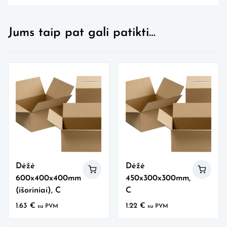
Jums taip pat gali patikti…
Dėžė
Dėžė
600x400x400mm
450x300x300mm,
(išoriniai), C
C
1.63
€
1.22
€
su PVM
su PVM