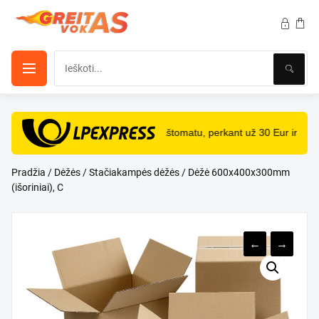
Pereiti
prie
turinio
NEMOKAMAS
pristatymas paštomatu, perkant už 30 Eur ir dau
Pradžia
/
Dėžės
/
Stačiakampės dėžės
/ Dėžė 600x400x300mm
(išoriniai), C
←
→