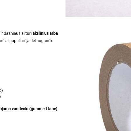
r dažniausiai turi
akrilinius arba
parčiai populiarėja dėl augančio
o)
e
ojama vandeniu (gummed tape)