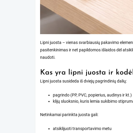
Lipni juosta – vienas svarbiausių pakavimo element
pasitenkinimas ir net papildomos išlaidos dėl atsikli
naudoti.
Kas yra lipni juosta ir kodė
Lipni juosta susideda iš dviejų pagrindinių dalių:
pagrindo (PP, PVC, popierius, audinys ir kt.)
klijų sluoksnio, kuris lemia sukibimo stipru
Netinkamai parinkta juosta gali:
atsiklijuoti transportavimo metu