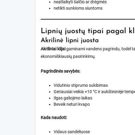
neatlaikyti šalčio ar drėgmės
netikti sunkioms siuntoms
Lipnių juostų tipai pagal kl
Akrilinė lipni juosta
Akriliniai klijai
gaminami vandens pagrindu, todėl tai
ekonomiškiausių pasirinkimų.
Pagrindinės savybės:
Vidutinio stiprumo sukibimas
Geriausiai veikia +10 °C ir aukštesnėje temp
Ilgas galiojimo laikas
Beveik neturi kvapo
Kada naudoti:
Vidaus sandėliuose