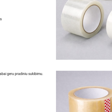
ms
 labai geru pradiniu sukibimu.