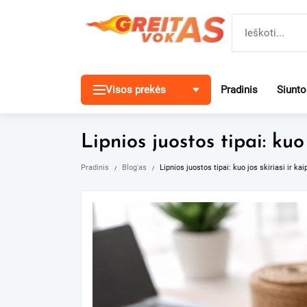
Pereiti
prie
turinio
Visos prekės
Pradinis
Siunt
Lipnios juostos tipai: kuo
Pradinis
Blog'as
Lipnios juostos tipai: kuo jos skiriasi ir ka