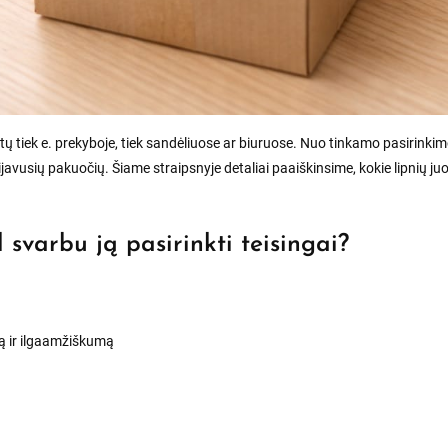
ų tiek e. prekyboje, tiek sandėliuose ar biuruose. Nuo tinkamo pasirinki
javusių pakuočių. Šiame straipsnyje detaliai paaiškinsime, kokie lipnių juos
l svarbu ją pasirinkti teisingai?
mą ir ilgaamžiškumą