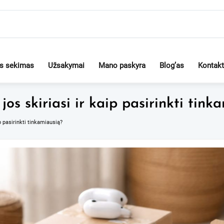
os sekimas
Užsakymai
Mano paskyra
Blog’as
Kontakt
 jos skiriasi ir kaip pasirinkti tink
ip pasirinkti tinkamiausią?