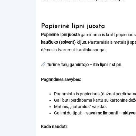
Popierinė lipni juosta
Popierinė lipni juosta
gaminama iš kraft popieriaus i
kaučiuko (solvent) klijus
. Pastaraisiais metais ji s
dėmesio tvarumui ir aplinkosaugai.
Turime italų gamintojo – itin lipni ir stipri
.
Pagrindinės savybės:
Pagaminta iš popieriaus (dažnai perdirbam
Gali būti perdirbama kartu su kartonine dėž
Matinis, „natūralus“ vaizdas
Galimi du tipai: –
savaime limpanti
–
aktyvu
Kada naudoti: