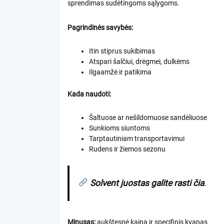
sprendimas sudėtingoms sąlygoms.
Pagrindinės savybės:
Itin stiprus sukibimas
Atspari šalčiui, drėgmei, dulkėms
Ilgaamžė ir patikima
Kada naudoti:
Šaltuose ar nešildomuose sandėliuose
Sunkioms siuntoms
Tarptautiniam transportavimui
Rudens ir žiemos sezonu
Solvent juostas galite rasti čia
.
Minusas:
aukštesnė kaina ir specifinis kvapas