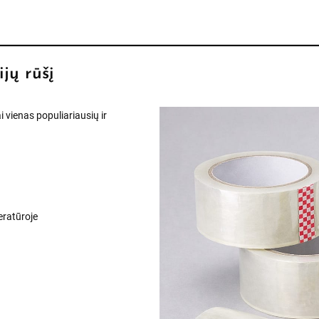
ijų rūšį
 vienas populiariausių ir
eratūroje