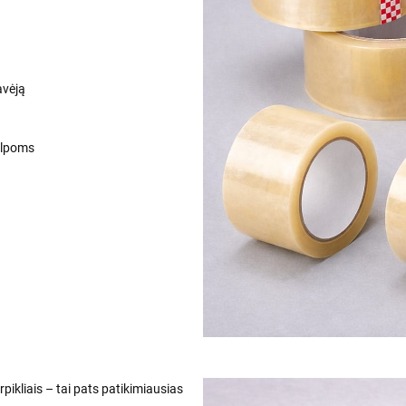
avėją
alpoms
pikliais – tai pats patikimiausias