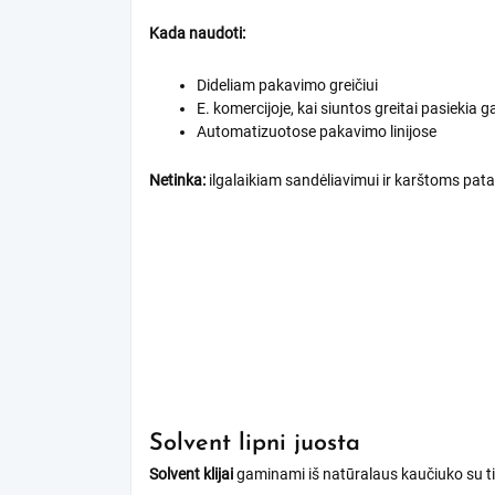
Kada naudoti:
Dideliam pakavimo greičiui
E. komercijoje, kai siuntos greitai pasiekia g
Automatizuotose pakavimo linijose
Netinka:
ilgalaikiam sandėliavimui ir karštoms pat
Solvent lipni juosta
Solvent klijai
gaminami iš natūralaus kaučiuko su tir