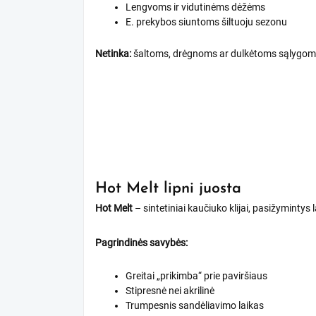
Lengvoms ir vidutinėms dėžėms
E. prekybos siuntoms šiltuoju sezonu
Netinka:
šaltoms, drėgnoms ar dulkėtoms sąlygo
Hot Melt lipni juosta
Hot Melt
– sintetiniai kaučiuko klijai, pasižymintys
Pagrindinės savybės:
Greitai „prikimba“ prie paviršiaus
Stipresnė nei akrilinė
Trumpesnis sandėliavimo laikas