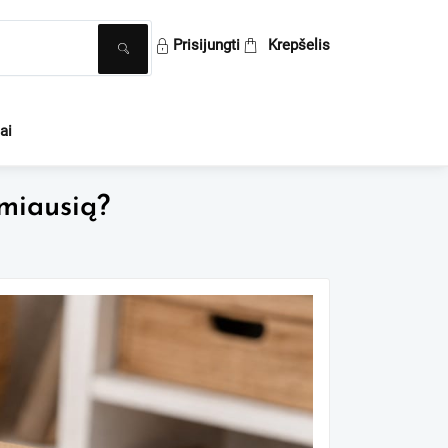
ai
amiausią?