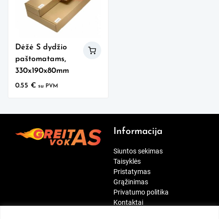
Dėžė S dydžio
paštomatams,
330x190x80mm
0.55
€
su PVM
Informacija
Siuntos sekimas
Taisyklės
Pristatymas
Grąžinimas
Privatumo politika
Kontaktai
[wt_cli_manage_consent]