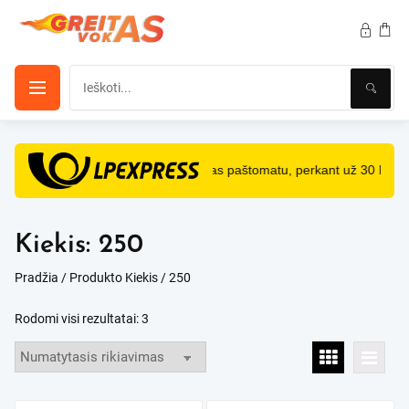
Pereiti
prie
turinio
NEMOKAMAS
pristatymas paštomatu, perkant už 30 Eur 
Kiekis:
250
Pradžia
/ Produkto Kiekis / 250
Rodomi visi rezultatai: 3